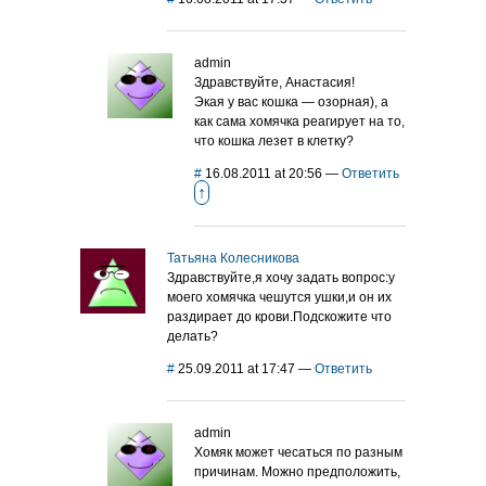
admin
Здравствуйте, Анастасия!
Экая у вас кошка — озорная), а
как сама хомячка реагирует на то,
что кошка лезет в клетку?
#
16.08.2011 at 20:56
—
Ответить
↑
Татьяна Колесникова
Здравствуйте,я хочу задать вопрос:у
моего хомячка чешутся ушки,и он их
раздирает до крови.Подскожите что
делать?
#
25.09.2011 at 17:47
—
Ответить
admin
Хомяк может чесаться по разным
причинам. Можно предположить,