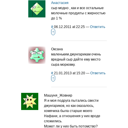
Анастасия
сыр модно , как и все остальные
молочные продукты с жирностью
до 1 %
#
06.12.2011 at 22:25
—
Ответить
↑
Оксана
маленьким джунгарикам очень
вредный сыр дайте ему место
сыра морковку.
#
21.01.2013 at 15:20
—
Ответить
↑
Машуня_Жовнир
Я и моя подруга пытались свести
джунгариков, но как оказалось,
хомячиха была старше моего
Нафани, а отношения у них вроде
сложились.
Может ли у них быть потомство?