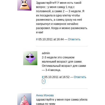
Здравствуйте!!! У меня есть такой
вопрос : у меня самцу 1 год с
половиной, а самке 2 — 3 недели. Я
их посадила в одну клетку чтобы
размножать, а самец сразу на неё
напрыгнул и наверное нечайно
раскровил. Когда и можно размножать
и как!
#
05.10.2011 at 16:44
—
Ответить
admin
2-3 недели это слишком
маленький возраст для самки.
Оптимальный возраст для самки
— 3-4 месяца.
#
05.10.2011 at 16:52
—
Ответить
↑
Анна Ионова
здравствуйте у меня горе самка убила
самца по чему