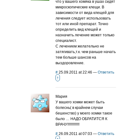
что у вашего хомяка в ушах сидят
микроскопические клещи. В
зависимости от вида клещей для
лечения следует использовать
тот или иной препарат. Точно
определить вид клещей и
назначить лечение может только
специалист.
С лечением желательно не
затягивать,т.к. чем раньше начать
тем больше шансов на
выздоровление.
#
25.09.2011 at 22:46
—
Ответить
↑
Мария
У вашего хомки может быть
болеснь( в крайнем случаи
бешенство) у моего хомки такое
было … НАДО ОБРАТИТСЯ К
ВРАЧУ!!!!!!!!!!!!!
#
26.09.2011 at 07:03
—
Ответить