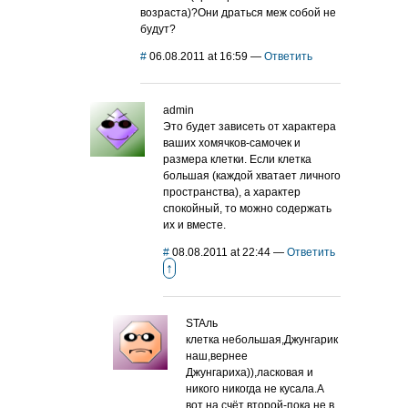
возраста)?Они драться меж собой не
будут?
#
06.08.2011 at 16:59
—
Ответить
admin
Это будет зависеть от характера
ваших хомячков-самочек и
размера клетки. Если клетка
большая (каждой хватает личного
пространства), а характер
спокойный, то можно содержать
их и вместе.
#
08.08.2011 at 22:44
—
Ответить
↑
STAль
клетка небольшая,Джунгарик
наш,вернее
Джунгариха)),ласковая и
никого никогда не кусала.А
вот на счёт второй-пока не в