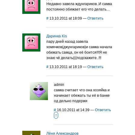
Недавно завела ждунгариков..И самка
постоянно обижает его что делать…
#
13.10.2011 at 18:09
—
Ответить
Даринка Kis
пару дней назад завела
хомячков(джунгариков)и самка начала
обижать самца, он её боится!!!Я не
знаю чё делать(((подскажите..!!!
#
13.10.2011 at 18:19
—
Ответить
admin
самка считает что она хозяйка и
начинает обежать ты её в банке
од дельно подержи
#
16.10.2011 at 14:39
—
Ответить
↑
Лёня Александров