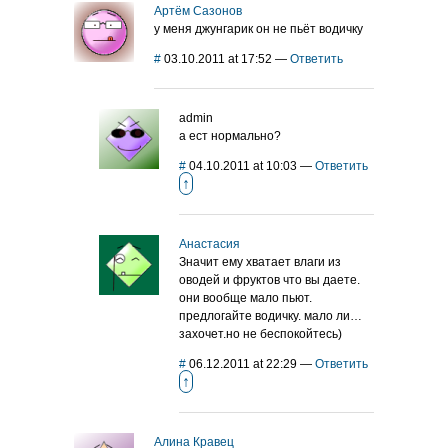
Артём Сазонов
у меня джунгарик он не пьёт водичку
#
03.10.2011 at 17:52
—
Ответить
admin
а ест нормально?
#
04.10.2011 at 10:03
—
Ответить
↑
Анастасия
Значит ему хватает влаги из
оводей и фруктов что вы даете.
они вообще мало пьют.
предлогайте водичку. мало ли…
захочет.но не беспокойтесь)
#
06.12.2011 at 22:29
—
Ответить
↑
Алина Кравец