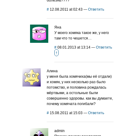
болезнь????
#
12.08.2011 at 02:43
—
Ответить
Яна
У моего хомяка такое же, у него
там что то чешется…
#
08.01.2013 at 13:14
—
Ответить
↑
Алина
у меня была хомячиха(мы её отдали)
и хомяк, у них несколько раз было
потомство, и половина рождалась
мёртвыми, а остольные были
совершенно здоровы. как вы думаете,
почему хомячата погибали?
#
15.08.2011 at 15:03
—
Ответить
admin