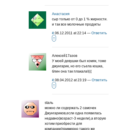
Анастасия
сыр только от 0 до 1 % жирности.
и так все молочные продукты
#
06.12.2011 at 22:14
—
Ответить
↑
Алексей17азов
У моей девушки был хомяк, тоже
джунгарик, но его съела кошка,
блин она так плакала!(((
#
08.04.2012 at 23:19
—
Ответить
↑
staль
можно ли содержать 2 самочек
Джунгариков,если одна появилась
недавно(возраст-3 недели),а вторую
хотим приобрести для
компании(примерно такого же