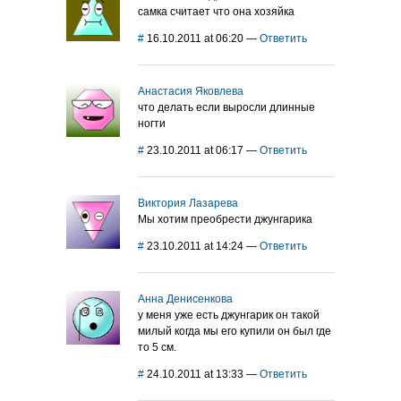
самка считает что она хозяйка
#
16.10.2011 at 06:20
—
Ответить
Анастасия Яковлева
что делать если выросли длинные
ногти
#
23.10.2011 at 06:17
—
Ответить
Виктория Лазарева
Мы хотим преобрести джунгарика
#
23.10.2011 at 14:24
—
Ответить
Анна Денисенкова
у меня уже есть джунгарик он такой
милый когда мы его купили он был где
то 5 см.
#
24.10.2011 at 13:33
—
Ответить