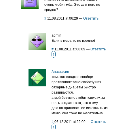
очень любит мёд. Это для него не
вредно?
#
11.08.2011 at 06:29
—
Ответить
admin
Если в меру, то не вредно)
#
11.08.2011 at 08:09
—
Ответить
↑
Анастасия
хомякам сладкое вообще
противопоказано!любое!у них
сахарные диабеты быстро
развиваются.
а мой безумно любит капусту. за
ноч ь сьедает всю, что я ему
даю.но пришлось ее исключить из
меню. она тоже не желательна
#
06.12.2011 at 22:09
—
Ответить
↑