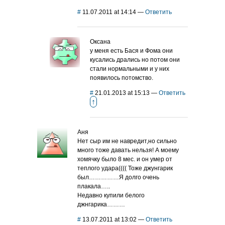
#
11.07.2011 at 14:14
—
Ответить
Оксана
у меня есть Бася и Фома они
кусались дрались но потом они
стали нормальными и у них
появилось потомство.
#
21.01.2013 at 15:13
—
Ответить
↑
Аня
Нет сыр им не навредит,но сильно
много тоже давать нельзя! А моему
хомячку было 8 мес. и он умер от
теплого удара(((( Тоже джунгарик
был……………Я долго очень
плакала…..
Недавно купили белого
джнгарика………
#
13.07.2011 at 13:02
—
Ответить