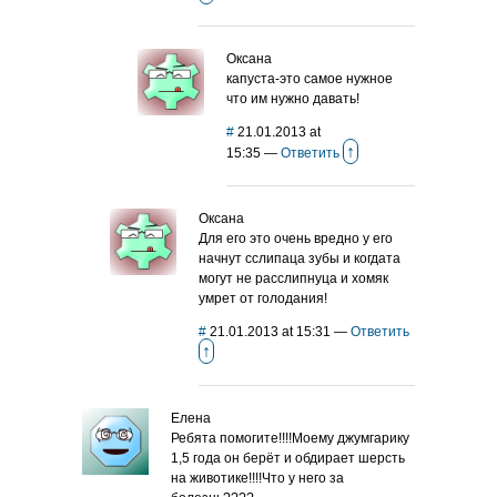
Оксана
капуста-это самое нужное
что им нужно давать!
#
21.01.2013 at
↑
15:35
—
Ответить
Оксана
Для его это очень вредно у его
начнут сслипаца зубы и когдата
могут не расслипнуца и хомяк
умрет от голодания!
#
21.01.2013 at 15:31
—
Ответить
↑
Елена
Ребята помогите!!!!Моему джумгарику
1,5 года он берёт и обдирает шерсть
на животике!!!!Что у него за