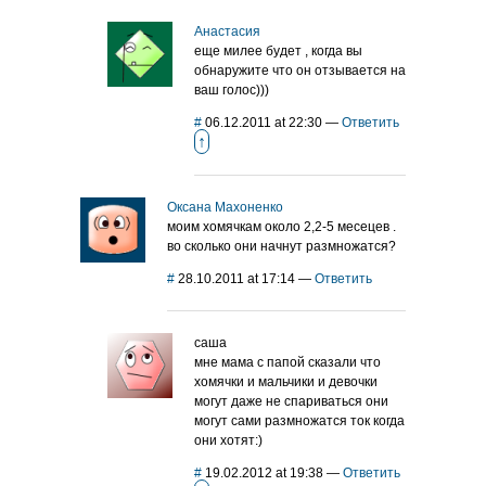
Анастасия
еще милее будет , когда вы
обнаружите что он отзывается на
ваш голос)))
#
06.12.2011 at 22:30
—
Ответить
↑
Оксана Махоненко
моим хомячкам около 2,2-5 месецев .
во сколько они начнут размножатся?
#
28.10.2011 at 17:14
—
Ответить
саша
мне мама с папой сказали что
хомячки и мальчики и девочки
могут даже не спариваться они
могут сами размножатся ток когда
они хотят:)
#
19.02.2012 at 19:38
—
Ответить