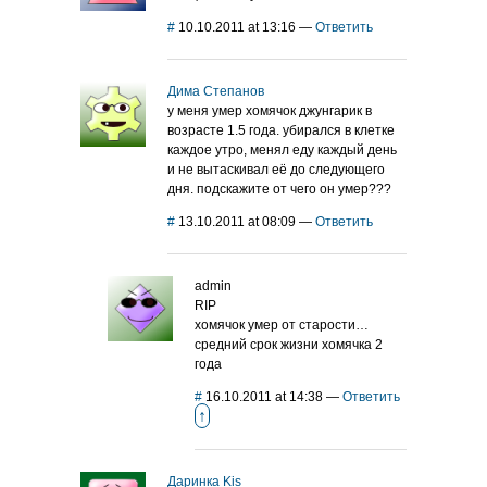
#
10.10.2011 at 13:16
—
Ответить
Дима Степанов
у меня умер хомячок джунгарик в
возрасте 1.5 года. убирался в клетке
каждое утро, менял еду каждый день
и не вытаскивал её до следующего
дня. подскажите от чего он умер???
#
13.10.2011 at 08:09
—
Ответить
admin
RIP
хомячок умер от старости…
средний срок жизни хомячка 2
года
#
16.10.2011 at 14:38
—
Ответить
↑
Даринка Kis