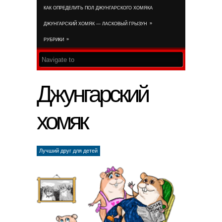
КАК ОПРЕДЕЛИТЬ ПОЛ ДЖУНГАРСКОГО ХОМЯКА
RSS FEED
»
ДЖУНГАРСКИЙ ХОМЯК — ЛАСКОВЫЙ ГРЫЗУН
»
РУБРИКИ
Джунгарский
хомяк
Лучший друг для детей