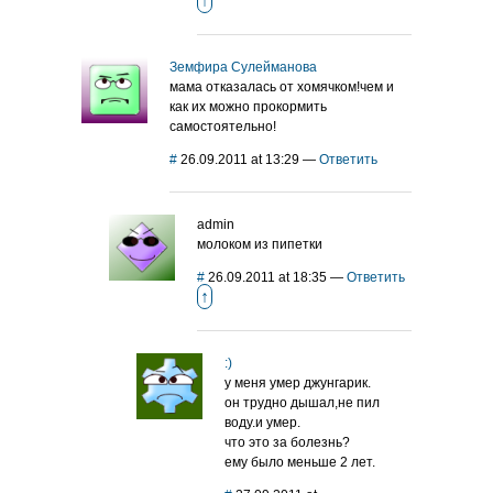
↑
Земфира Сулейманова
мама отказалась от хомячком!чем и
как их можно прокормить
самостоятельно!
#
26.09.2011 at 13:29
—
Ответить
admin
молоком из пипетки
#
26.09.2011 at 18:35
—
Ответить
↑
:)
у меня умер джунгарик.
он трудно дышал,не пил
воду.и умер.
что это за болезнь?
ему было меньше 2 лет.