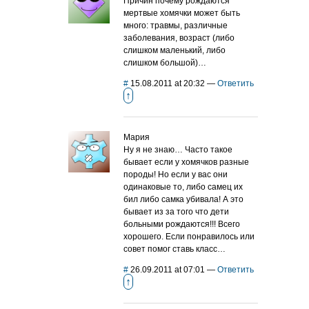
Причин почему рождаются
мертвые хомячки может быть
много: травмы, различные
заболевания, возраст (либо
слишком маленький, либо
слишком большой)…
#
15.08.2011 at 20:32
—
Ответить
↑
Мария
Ну я не знаю… Часто такое
бывает если у хомячков разные
породы! Но если у вас они
одинаковые то, либо самец их
бил либо самка убивала! А это
бывает из за того что дети
больными рождаются!!! Всего
хорошего. Если понравилось или
совет помог ставь класс…
#
26.09.2011 at 07:01
—
Ответить
↑