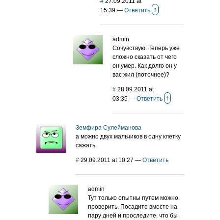
#
27.09.2011 at
↑
15:39
—
Ответить
admin
Сочувствую. Теперь уже
сложно сказать от чего
он умер. Как долго он у
вас жил (поточнее)?
#
28.09.2011 at
↑
03:35
—
Ответить
Земфира Сулейманова
а можно двух мальчиков в одну клетку
сажать
#
29.09.2011 at 10:27
—
Ответить
admin
Тут только опытны путем можно
проверить. Посадите вместе на
пару дней и проследите, что бы