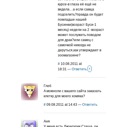
курсе-в глаза её ещё не
видела…а если самца
подселить?правда он будет
помладше нашей
Бусинки(возраст Буси-1
месяц) недели на 2 -возраст
может послужить поводом
для драк?или самец с
самочкой никогда не
деруться,как утверждают в
зоомагазине?
#
10.08.2011 at
↑
18:31
—
Ответить
Глеб
A можноли с вашего сайта заказать
клетку для моего хомяка?
#
09.08.2011 at 14:43
—
Ответить
Аня
У меня есть Джунгарик Стеша, он