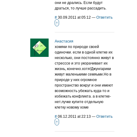
они не дрались. Если будут
драться, то лучше рассадить.
#
30.09.2011 at 05:12
—
Ответить
↑
Анастасия
хомяки по природе своей
одиночки. если в одной клетке их
несколько, они постоянно живут в
стресссе и это укорачивает их
жизнь, конечно.хотя!Джунгарики
живут маленькими семяьми.Но в
природе у них огромное
пространство вокруг и они имеют
возможность убежать куда-то и
избежать конфликта. а в клетке-
нет.лучке купите отдельную
клетку новому хоме
#
06.12.2011 at 22:13
—
Ответить
↑