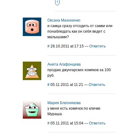
↑
Оксана Махоненко
и самца сразу отсодить от самки или
понаблюдать как он себя ведет с
малышами?
#
28.10.2011 at 17:15
—
Ответить
Анита Агафонцева
продаю джунгарских хомяков за 100
руб.
#
05.11.2011 at 11:21
—
Ответить
Мария Близнякова
у меня есть хомячок по кличке
Мураша
#
05.11.2011 at 15:04
—
Ответить