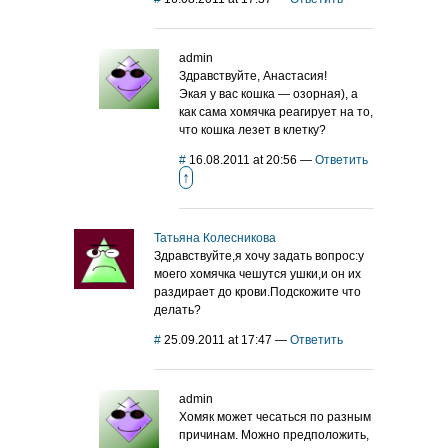
admin
Здравствуйте, Анастасия!
Экая у вас кошка — озорная), а
как сама хомячка реагирует на то,
что кошка лезет в клетку?
#
16.08.2011 at 20:56
—
Ответить
↑
Татьяна Колесникова
Здравствуйте,я хочу задать вопрос:у
моего хомячка чешутся ушки,и он их
раздирает до крови.Подскожите что
делать?
#
25.09.2011 at 17:47
—
Ответить
admin
Хомяк может чесаться по разным
причинам. Можно предположить,