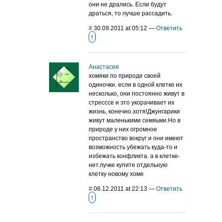
они не дрались. Если будут
драться, то лучше рассадить.
#
30.09.2011 at 05:12
—
Ответить
↑
Анастасия
хомяки по природе своей
одиночки. если в одной клетке их
несколько, они постоянно живут в
стресссе и это укорачивает их
жизнь, конечно.хотя!Джунгарики
живут маленькими семяьми.Но в
природе у них огромное
пространство вокруг и они имеют
возможность убежать куда-то и
избежать конфликта. а в клетке-
нет.лучке купите отдельную
клетку новому хоме
#
06.12.2011 at 22:13
—
Ответить
↑