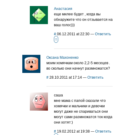
Анастасия
еще милее будет , когда вы
обнаружите что он отзывается на
ваш голос)))
#
06.12.2011 at 22:30
—
Ответить
↑
Оксана Махоненко
моим хомячкам около 2,2-5 месецев .
во сколько они начнут размножатся?
#
28.10.2011 at 17:14
—
Ответить
саша
мне мама с папой сказали что
хомячки и мальчики и девочки
могут даже не спариваться они
могут сами размножатся ток когда
они хотят:)
#
19.02.2012 at 19:38
—
Ответить