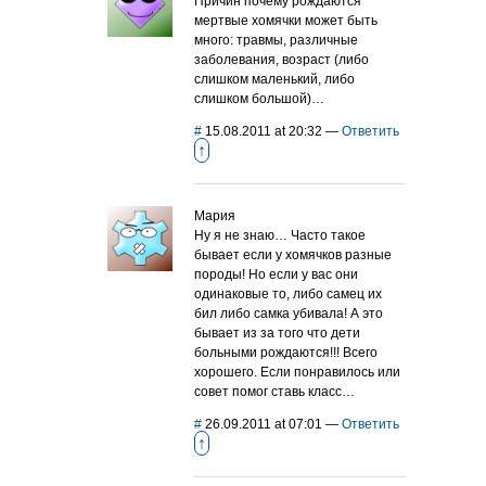
Причин почему рождаются
мертвые хомячки может быть
много: травмы, различные
заболевания, возраст (либо
слишком маленький, либо
слишком большой)…
#
15.08.2011 at 20:32
—
Ответить
↑
Мария
Ну я не знаю… Часто такое
бывает если у хомячков разные
породы! Но если у вас они
одинаковые то, либо самец их
бил либо самка убивала! А это
бывает из за того что дети
больными рождаются!!! Всего
хорошего. Если понравилось или
совет помог ставь класс…
#
26.09.2011 at 07:01
—
Ответить
↑