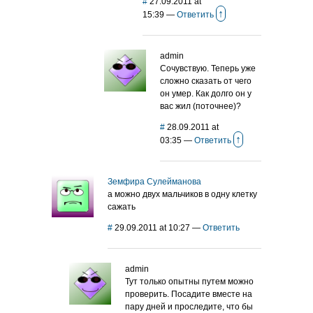
#
27.09.2011 at
↑
15:39
—
Ответить
admin
Сочувствую. Теперь уже
сложно сказать от чего
он умер. Как долго он у
вас жил (поточнее)?
#
28.09.2011 at
↑
03:35
—
Ответить
Земфира Сулейманова
а можно двух мальчиков в одну клетку
сажать
#
29.09.2011 at 10:27
—
Ответить
admin
Тут только опытны путем можно
проверить. Посадите вместе на
пару дней и проследите, что бы