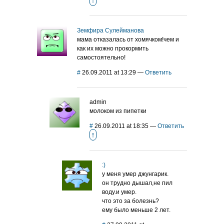
↑
Земфира Сулейманова
мама отказалась от хомячком!чем и
как их можно прокормить
самостоятельно!
#
26.09.2011 at 13:29
—
Ответить
admin
молоком из пипетки
#
26.09.2011 at 18:35
—
Ответить
↑
:)
у меня умер джунгарик.
он трудно дышал,не пил
воду.и умер.
что это за болезнь?
ему было меньше 2 лет.