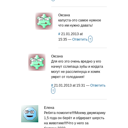
Оксана
капуста-это самое нужное
что им нужно давать!
#
21.01.2013 at
↑
15:35
—
Ответить
Оксана
Для его это очень вредно у его
начнут сслипаца зубы и когдата
могут не расслипнуца и хомяк
умрет от голодания!
#
21.01.2013 at 15:31
—
Ответить
↑
Елена
Ребята помогите!!!!Моему джумгарику
1,5 года он берёт и обдирает шерсть
на животике!!!!Что у него за