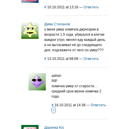
#
10.10.2011 at 13:16
—
Ответить
Дима Степанов
у меня умер хомячок джунгарик в
возрасте 1.5 года. убирался в клетке
каждое утро, менял еду каждый день
и не вытаскивал её до следующего
дня. подскажите от чего он умер???
#
13.10.2011 at 08:09
—
Ответить
admin
RIP
хомячок умер от старости…
средний срок жизни хомячка 2
года
#
16.10.2011 at 14:38
—
Ответить
↑
Даринка Kis