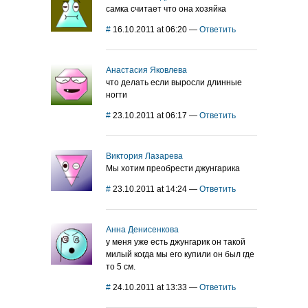
самка считает что она хозяйка
#
16.10.2011 at 06:20
—
Ответить
Анастасия Яковлева
что делать если выросли длинные
ногти
#
23.10.2011 at 06:17
—
Ответить
Виктория Лазарева
Мы хотим преобрести джунгарика
#
23.10.2011 at 14:24
—
Ответить
Анна Денисенкова
у меня уже есть джунгарик он такой
милый когда мы его купили он был где
то 5 см.
#
24.10.2011 at 13:33
—
Ответить