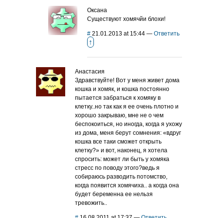
Оксана
Существуют хомячйи блохи!
#
21.01.2013 at 15:44
—
Ответить
↑
Анастасия
Здравствуйте! Вот у меня живет дома
кошка и хомяк, и кошка постоянно
пытается забраться к хомяку в
клетку..но так как я ее очень плотно и
хорошо закрываю, мне не о чем
беспокоиться, но иногда, когда я ухожу
из дома, меня берут сомнения: «вдруг
кошка все таки сможет открыть
клетку?» и вот, наконец, я хотела
спросить: может ли быть у хомяка
стресс по поводу этого?ведь я
собираюсь разводить потомство,
когда появится хомячиха.. а когда она
будет беременна ее нельзя
тревожить..
#
16.08.2011 at 17:37
—
Ответить