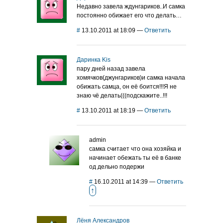
Недавно завела ждунгариков..И самка
постоянно обижает его что делать…
#
13.10.2011 at 18:09
—
Ответить
Даринка Kis
пару дней назад завела
хомячков(джунгариков)и самка начала
обижать самца, он её боится!!!Я не
знаю чё делать(((подскажите..!!!
#
13.10.2011 at 18:19
—
Ответить
admin
самка считает что она хозяйка и
начинает обежать ты её в банке
од дельно подержи
#
16.10.2011 at 14:39
—
Ответить
↑
Лёня Александров