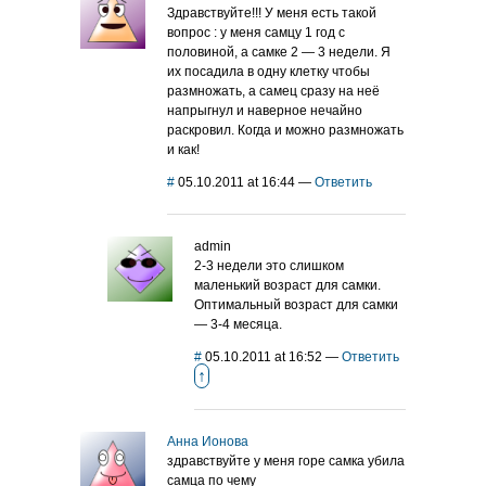
Здравствуйте!!! У меня есть такой
вопрос : у меня самцу 1 год с
половиной, а самке 2 — 3 недели. Я
их посадила в одну клетку чтобы
размножать, а самец сразу на неё
напрыгнул и наверное нечайно
раскровил. Когда и можно размножать
и как!
#
05.10.2011 at 16:44
—
Ответить
admin
2-3 недели это слишком
маленький возраст для самки.
Оптимальный возраст для самки
— 3-4 месяца.
#
05.10.2011 at 16:52
—
Ответить
↑
Анна Ионова
здравствуйте у меня горе самка убила
самца по чему