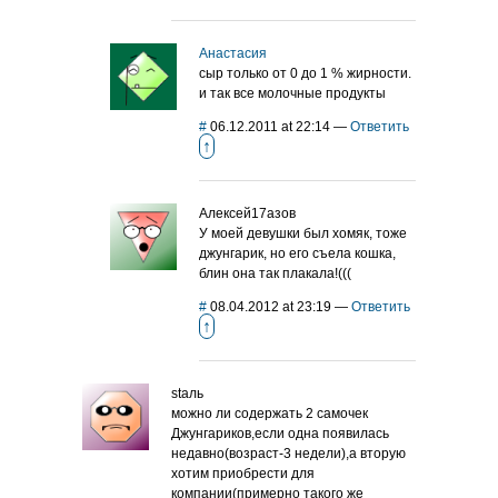
Анастасия
сыр только от 0 до 1 % жирности.
и так все молочные продукты
#
06.12.2011 at 22:14
—
Ответить
↑
Алексей17азов
У моей девушки был хомяк, тоже
джунгарик, но его съела кошка,
блин она так плакала!(((
#
08.04.2012 at 23:19
—
Ответить
↑
staль
можно ли содержать 2 самочек
Джунгариков,если одна появилась
недавно(возраст-3 недели),а вторую
хотим приобрести для
компании(примерно такого же