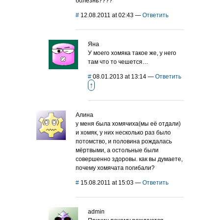
болезнь????
#
12.08.2011 at 02:43
—
Ответить
Яна
У моего хомяка такое же, у него
там что то чешется…
#
08.01.2013 at 13:14
—
Ответить
↑
Алина
у меня была хомячиха(мы её отдали)
и хомяк, у них несколько раз было
потомство, и половина рождалась
мёртвыми, а остольные были
совершенно здоровы. как вы думаете,
почему хомячата погибали?
#
15.08.2011 at 15:03
—
Ответить
admin