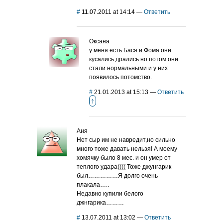
#
11.07.2011 at 14:14
—
Ответить
Оксана
у меня есть Бася и Фома они
кусались дрались но потом они
стали нормальными и у них
появилось потомство.
#
21.01.2013 at 15:13
—
Ответить
↑
Аня
Нет сыр им не навредит,но сильно
много тоже давать нельзя! А моему
хомячку было 8 мес. и он умер от
теплого удара(((( Тоже джунгарик
был……………Я долго очень
плакала…..
Недавно купили белого
джнгарика………
#
13.07.2011 at 13:02
—
Ответить