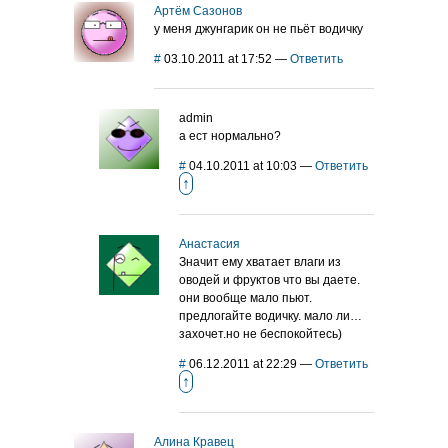
Артём Сазонов
у меня джунгарик он не пьёт водичку
#
03.10.2011 at 17:52
—
Ответить
admin
а ест нормально?
#
04.10.2011 at 10:03
—
Ответить
↑
Анастасия
Значит ему хватает влаги из
оводей и фруктов что вы даете.
они вообще мало пьют.
предлогайте водичку. мало ли…
захочет.но не беспокойтесь)
#
06.12.2011 at 22:29
—
Ответить
↑
Алина Кравец