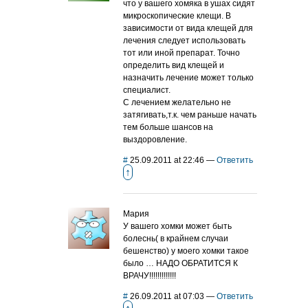
что у вашего хомяка в ушах сидят
микроскопические клещи. В
зависимости от вида клещей для
лечения следует использовать
тот или иной препарат. Точно
определить вид клещей и
назначить лечение может только
специалист.
С лечением желательно не
затягивать,т.к. чем раньше начать
тем больше шансов на
выздоровление.
#
25.09.2011 at 22:46
—
Ответить
↑
Мария
У вашего хомки может быть
болеснь( в крайнем случаи
бешенство) у моего хомки такое
было … НАДО ОБРАТИТСЯ К
ВРАЧУ!!!!!!!!!!!!!
#
26.09.2011 at 07:03
—
Ответить