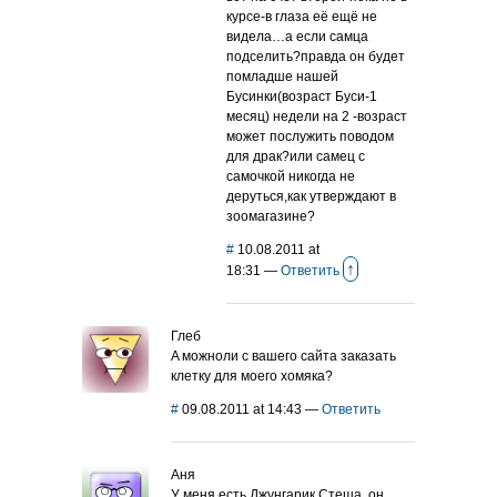
курсе-в глаза её ещё не
видела…а если самца
подселить?правда он будет
помладше нашей
Бусинки(возраст Буси-1
месяц) недели на 2 -возраст
может послужить поводом
для драк?или самец с
самочкой никогда не
деруться,как утверждают в
зоомагазине?
#
10.08.2011 at
↑
18:31
—
Ответить
Глеб
A можноли с вашего сайта заказать
клетку для моего хомяка?
#
09.08.2011 at 14:43
—
Ответить
Аня
У меня есть Джунгарик Стеша, он