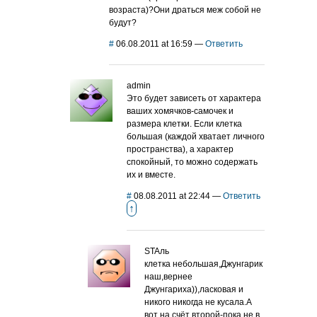
возраста)?Они драться меж собой не
будут?
#
06.08.2011 at 16:59
—
Ответить
admin
Это будет зависеть от характера
ваших хомячков-самочек и
размера клетки. Если клетка
большая (каждой хватает личного
пространства), а характер
спокойный, то можно содержать
их и вместе.
#
08.08.2011 at 22:44
—
Ответить
↑
STAль
клетка небольшая,Джунгарик
наш,вернее
Джунгариха)),ласковая и
никого никогда не кусала.А
вот на счёт второй-пока не в