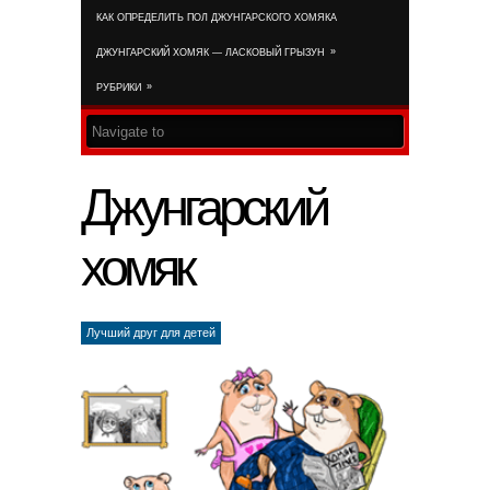
КАК ОПРЕДЕЛИТЬ ПОЛ ДЖУНГАРСКОГО ХОМЯКА
RSS FEED
»
ДЖУНГАРСКИЙ ХОМЯК — ЛАСКОВЫЙ ГРЫЗУН
»
РУБРИКИ
Джунгарский
хомяк
Лучший друг для детей