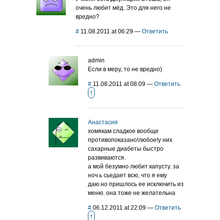
очень любит мёд. Это для него не
вредно?
#
11.08.2011 at 06:29
—
Ответить
admin
Если в меру, то не вредно)
#
11.08.2011 at 08:09
—
Ответить
↑
Анастасия
хомякам сладкое вообще
противопоказано!любое!у них
сахарные диабеты быстро
развиваются.
а мой безумно любит капусту. за
ноч ь сьедает всю, что я ему
даю.но пришлось ее исключить из
меню. она тоже не желательна
#
06.12.2011 at 22:09
—
Ответить
↑