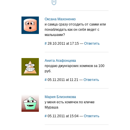
↑
Оксана Махоненко
и самца сразу отсодить от самки или
понаблюдать как он себя ведет с
малышами?
#
28.10.2011 at 17:15
—
Ответить
Анита Агафонцева
продаю джунгарских хомяков за 100
руб.
#
05.11.2011 at 11:21
—
Ответить
Мария Близнякова
у меня есть хомячок по кличке
Мураша
#
05.11.2011 at 15:04
—
Ответить