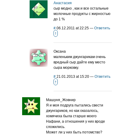
Анастасия
сыр модно , как и все остальные
молочные продукты с жирностью
до 1 %
#
06.12.2011 at 22:25
—
Ответить
↑
Оксана
маленьким джунгарикам очень
вредный сыр дайте ему место
сыра морковку.
#
21.01.2013 at 15:20
—
Ответить
↑
Машуня_Жовнир
Я и моя подруга пытались свести
джунгариков, но как оказалось,
хомячиха была старше моего
Нафани, а отношения у них вроде
сложились.
Может ли у них быть потомство?