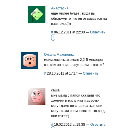
Анастасия
еще милее будет , когда вы
обнаружите что он отзывается на
ваш голос)))
#
06.12.2011 at 22:30
—
Ответить
↑
Оксана Махоненко
моим хомячкам около 2,2-5 месецев .
во сколько они начнут размножатся?
#
28.10.2011 at 17:14
—
Ответить
саша
мне мама с папой сказали что
хомячки и мальчики и девочки
могут даже не спариваться они
могут сами размножатся ток когда
они хотят:)
#
19.02.2012 at 19:38
—
Ответить