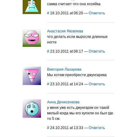
самка считает что она хозяйка
#
16.10.2011 at 06:20
—
Ответить
Анастасия Яковлева
что делать если выросли длинные
ногти
#
23.10.2011 at 06:17
—
Ответить
Виктория Лазарева
Мы хотим преобрести джунгарика
#
23.10.2011 at 14:24
—
Ответить
Анна Денисенкова
у меня уже есть джунгарик он такой
милый когда мы его купили он был где
то 5 см.
#
24.10.2011 at 13:33
—
Ответить