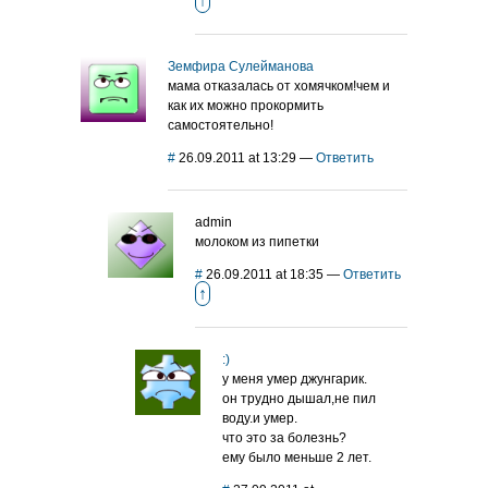
↑
Земфира Сулейманова
мама отказалась от хомячком!чем и
как их можно прокормить
самостоятельно!
#
26.09.2011 at 13:29
—
Ответить
admin
молоком из пипетки
#
26.09.2011 at 18:35
—
Ответить
↑
:)
у меня умер джунгарик.
он трудно дышал,не пил
воду.и умер.
что это за болезнь?
ему было меньше 2 лет.