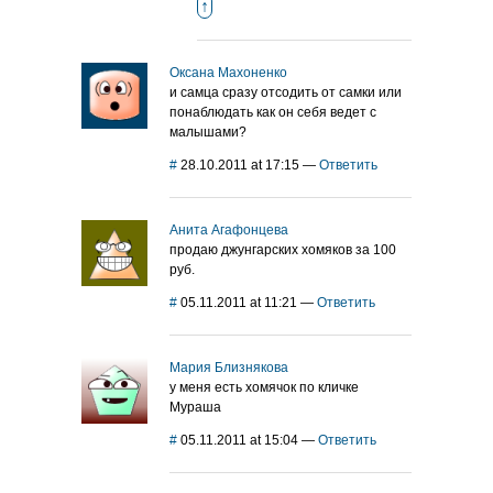
↑
Оксана Махоненко
и самца сразу отсодить от самки или
понаблюдать как он себя ведет с
малышами?
#
28.10.2011 at 17:15
—
Ответить
Анита Агафонцева
продаю джунгарских хомяков за 100
руб.
#
05.11.2011 at 11:21
—
Ответить
Мария Близнякова
у меня есть хомячок по кличке
Мураша
#
05.11.2011 at 15:04
—
Ответить