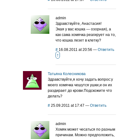
admin
Здравствуйте, Анастасия!
Экая у вас кошка — озорная), а
как сама хомячка реагирует на то,
что кошка лезет в клетку?
#
16.08.2011 at 20:56
—
Ответить
↑
Татьяна Колесникова
Здравствуйте,я хочу задать вопрос:у
моего хомячка чешутся ушки,и он их
раздирает до крови.Подскожите что
делать?
#
25.09.2011 at 17:47
—
Ответить
admin
Хомяк может чесаться по разным
причинам. Можно предположить,