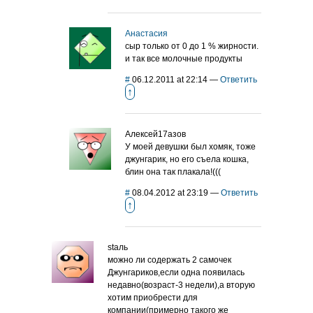
Анастасия
сыр только от 0 до 1 % жирности.
и так все молочные продукты
#
06.12.2011 at 22:14
—
Ответить
↑
Алексей17азов
У моей девушки был хомяк, тоже
джунгарик, но его съела кошка,
блин она так плакала!(((
#
08.04.2012 at 23:19
—
Ответить
↑
staль
можно ли содержать 2 самочек
Джунгариков,если одна появилась
недавно(возраст-3 недели),а вторую
хотим приобрести для
компании(примерно такого же