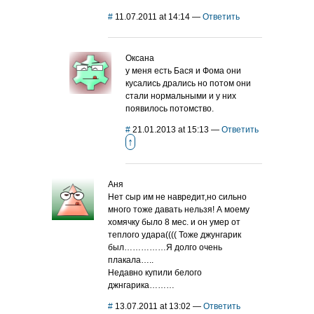
#
11.07.2011 at 14:14
—
Ответить
Оксана
у меня есть Бася и Фома они
кусались дрались но потом они
стали нормальными и у них
появилось потомство.
#
21.01.2013 at 15:13
—
Ответить
↑
Аня
Нет сыр им не навредит,но сильно
много тоже давать нельзя! А моему
хомячку было 8 мес. и он умер от
теплого удара(((( Тоже джунгарик
был……………Я долго очень
плакала…..
Недавно купили белого
джнгарика………
#
13.07.2011 at 13:02
—
Ответить