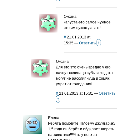
Оксана
капуста-это самое нужное
что им нужно давать!
#
21.01.2013 at
↑
15:35
—
Ответить
Оксана
Для его это очень вредно у его
начнут сслипаца зубы и когдата
могут не расслипнуца и хомяк
умрет от голодания!
#
21.01.2013 at 15:31
—
Ответить
↑
Елена
Ребята помогите!!!!Моему джумгарику
1,5 года он берёт и обдирает шерсть
на животике!!!!Что у него за