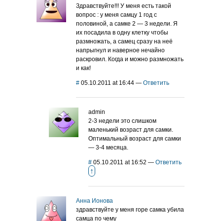
Здравствуйте!!! У меня есть такой
вопрос : у меня самцу 1 год с
половиной, а самке 2 — 3 недели. Я
их посадила в одну клетку чтобы
размножать, а самец сразу на неё
напрыгнул и наверное нечайно
раскровил. Когда и можно размножать
и как!
#
05.10.2011 at 16:44
—
Ответить
admin
2-3 недели это слишком
маленький возраст для самки.
Оптимальный возраст для самки
— 3-4 месяца.
#
05.10.2011 at 16:52
—
Ответить
↑
Анна Ионова
здравствуйте у меня горе самка убила
самца по чему