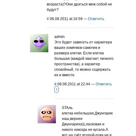
возраста)?Они драться меж собой не
будут?
#
06.08.2011 at 16:59
—
Ответить
admin
Это будет зависеть от характера
ваших хомячков-самочек и
размера клетки. Если клетка
большая (каждой хватает личного
пространства), а характер
спокойный, то можно содержать
их и вместе.
#
08.08.2011 at 22:44
—
Ответить
↑
STAль
клетка небольшая,Джунгарик
наш,вернее
Джунгариха)),ласковая и
никого никогда не кусала.А
вот на счёт второй-пока не в