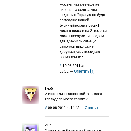
курсе-в глаза её ещё не
видела…а если самца
подселить?правда он будет
помладше нашей
Бусинки(возраст Буси-1
месяц) недели на 2 -возраст
может послужить поводом
для драк?или самец с
самочкой никогда не
деруться,как утверждают в
зоомагазине?
#
10.08.2011 at
↑
18:31
—
Ответить
Глеб
A можноли с вашего сайта заказать
клетку для моего хомяка?
#
09.08.2011 at 14:43
—
Ответить
Аня
У меня есть Джунгарик Стеша, он