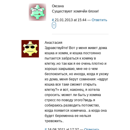
Оксана
Существуют хомячйи блохи!
#
21.01.2013 at 15:44
—
Ответить
↑
Анастасия
Здравствуйте! Вот у меня живет дома
кошка и хомяк, и кошка постоянно
пытается забраться к хомяку в
клетку..но так как я ее очень плотно и
хорошо закрываю, мне не о чем
беспокоиться, но иногда, когда я ухожу
из дома, меня берут сомнения: «вдруг
кошка все таки сможет открыть
клетку?» и вот, наконец, я хотела
спросить: может ли быть у хомяка
стресс по поводу этого?ведь я
собираюсь разводить потомство,
когда появится хомячиха.. а когда она
будет беременна ее нельзя
тревожить..
#
16.08.2011 at 17:37
—
Ответить