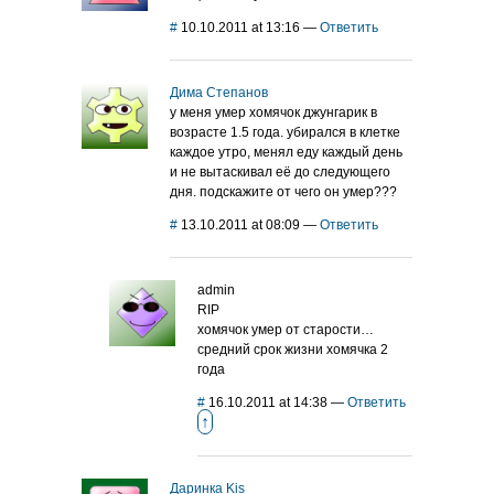
#
10.10.2011 at 13:16
—
Ответить
Дима Степанов
у меня умер хомячок джунгарик в
возрасте 1.5 года. убирался в клетке
каждое утро, менял еду каждый день
и не вытаскивал её до следующего
дня. подскажите от чего он умер???
#
13.10.2011 at 08:09
—
Ответить
admin
RIP
хомячок умер от старости…
средний срок жизни хомячка 2
года
#
16.10.2011 at 14:38
—
Ответить
↑
Даринка Kis