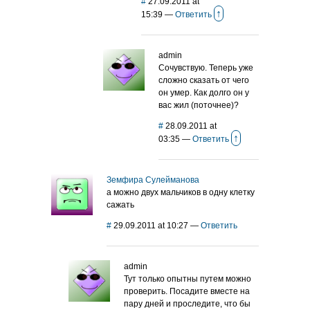
#
27.09.2011 at
↑
15:39
—
Ответить
admin
Сочувствую. Теперь уже
сложно сказать от чего
он умер. Как долго он у
вас жил (поточнее)?
#
28.09.2011 at
↑
03:35
—
Ответить
Земфира Сулейманова
а можно двух мальчиков в одну клетку
сажать
#
29.09.2011 at 10:27
—
Ответить
admin
Тут только опытны путем можно
проверить. Посадите вместе на
пару дней и проследите, что бы