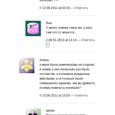
болезнь????
#
12.08.2011 at 02:43
—
Ответить
Яна
У моего хомяка такое же, у него
там что то чешется…
#
08.01.2013 at 13:14
—
Ответить
↑
Алина
у меня была хомячиха(мы её отдали)
и хомяк, у них несколько раз было
потомство, и половина рождалась
мёртвыми, а остольные были
совершенно здоровы. как вы думаете,
почему хомячата погибали?
#
15.08.2011 at 15:03
—
Ответить
admin