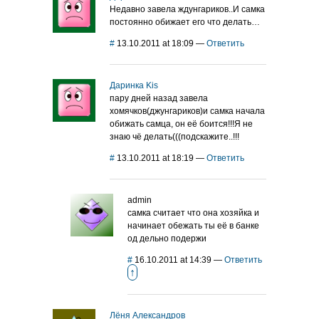
Недавно завела ждунгариков..И самка
постоянно обижает его что делать…
#
13.10.2011 at 18:09
—
Ответить
Даринка Kis
пару дней назад завела
хомячков(джунгариков)и самка начала
обижать самца, он её боится!!!Я не
знаю чё делать(((подскажите..!!!
#
13.10.2011 at 18:19
—
Ответить
admin
самка считает что она хозяйка и
начинает обежать ты её в банке
од дельно подержи
#
16.10.2011 at 14:39
—
Ответить
↑
Лёня Александров