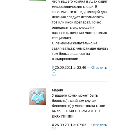
что у вашего хомяка в ушах сидят
микроскопические клещи. В
зависимости от вида клещей для
лечения следует использовать
тот или иной препарат. Точно
определить вид клещей и
назначить лечение может только
специалист.
С лечением желательно не
затягивать,т.к. чем раньше начать
тем больше шансов на
выздоровление.
#
25.09.2011 at 22:46
—
Ответить
↑
Мария
У вашего хомки может быть
болеснь( в крайнем случаи
бешенство) у моего хомки такое
было … НАДО ОБРАТИТСЯ К
ВРАЧУ!!!!!!!!!!!!!
#
26.09.2011 at 07:03
—
Ответить