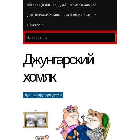
КАК ОПРЕДЕЛИТЬ ПОЛ ДЖУНГАРСКОГО ХОМЯКА
RSS FEED
»
ДЖУНГАРСКИЙ ХОМЯК — ЛАСКОВЫЙ ГРЫЗУН
»
РУБРИКИ
Джунгарский
хомяк
Лучший друг для детей