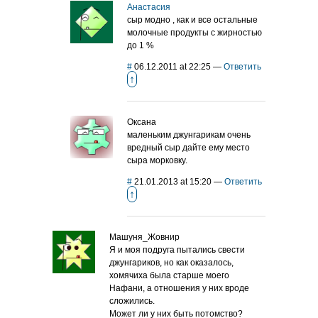
Анастасия
сыр модно , как и все остальные
молочные продукты с жирностью
до 1 %
#
06.12.2011 at 22:25
—
Ответить
↑
Оксана
маленьким джунгарикам очень
вредный сыр дайте ему место
сыра морковку.
#
21.01.2013 at 15:20
—
Ответить
↑
Машуня_Жовнир
Я и моя подруга пытались свести
джунгариков, но как оказалось,
хомячиха была старше моего
Нафани, а отношения у них вроде
сложились.
Может ли у них быть потомство?