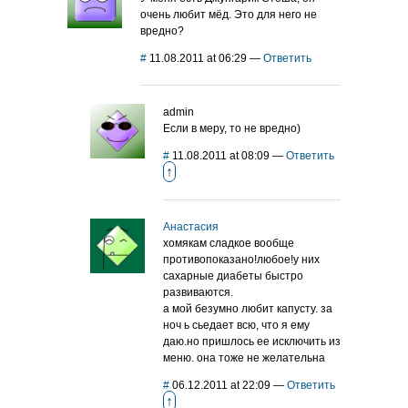
очень любит мёд. Это для него не
вредно?
#
11.08.2011 at 06:29
—
Ответить
admin
Если в меру, то не вредно)
#
11.08.2011 at 08:09
—
Ответить
↑
Анастасия
хомякам сладкое вообще
противопоказано!любое!у них
сахарные диабеты быстро
развиваются.
а мой безумно любит капусту. за
ноч ь сьедает всю, что я ему
даю.но пришлось ее исключить из
меню. она тоже не желательна
#
06.12.2011 at 22:09
—
Ответить
↑