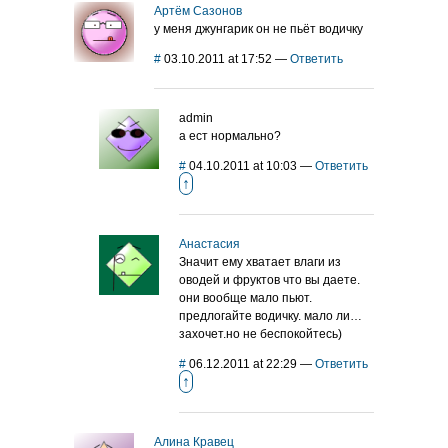
Артём Сазонов
у меня джунгарик он не пьёт водичку
#
03.10.2011 at 17:52
—
Ответить
admin
а ест нормально?
#
04.10.2011 at 10:03
—
Ответить
↑
Анастасия
Значит ему хватает влаги из
оводей и фруктов что вы даете.
они вообще мало пьют.
предлогайте водичку. мало ли…
захочет.но не беспокойтесь)
#
06.12.2011 at 22:29
—
Ответить
↑
Алина Кравец