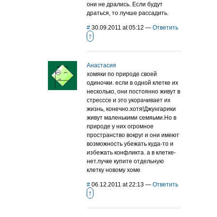
они не дрались. Если будут
драться, то лучше рассадить.
#
30.09.2011 at 05:12
—
Ответить
↑
Анастасия
хомяки по природе своей
одиночки. если в одной клетке их
несколько, они постоянно живут в
стресссе и это укорачивает их
жизнь, конечно.хотя!Джунгарики
живут маленькими семяьми.Но в
природе у них огромное
пространство вокруг и они имеют
возможность убежать куда-то и
избежать конфликта. а в клетке-
нет.лучке купите отдельную
клетку новому хоме
#
06.12.2011 at 22:13
—
Ответить
↑