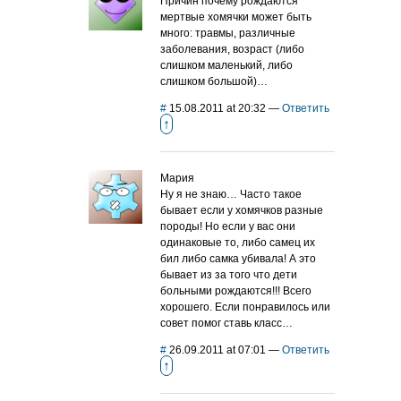
Причин почему рождаются
мертвые хомячки может быть
много: травмы, различные
заболевания, возраст (либо
слишком маленький, либо
слишком большой)…
#
15.08.2011 at 20:32
—
Ответить
↑
Мария
Ну я не знаю… Часто такое
бывает если у хомячков разные
породы! Но если у вас они
одинаковые то, либо самец их
бил либо самка убивала! А это
бывает из за того что дети
больными рождаются!!! Всего
хорошего. Если понравилось или
совет помог ставь класс…
#
26.09.2011 at 07:01
—
Ответить
↑