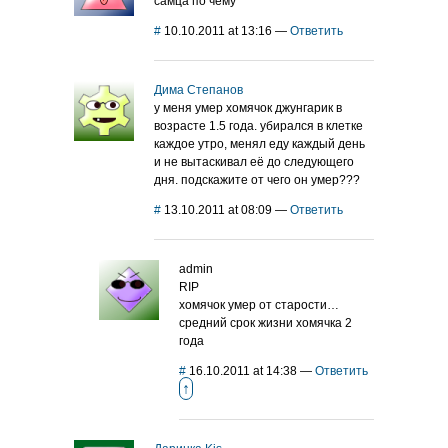
самца по чему
#
10.10.2011 at 13:16
—
Ответить
Дима Степанов
у меня умер хомячок джунгарик в
возрасте 1.5 года. убирался в клетке
каждое утро, менял еду каждый день
и не вытаскивал её до следующего
дня. подскажите от чего он умер???
#
13.10.2011 at 08:09
—
Ответить
admin
RIP
хомячок умер от старости…
средний срок жизни хомячка 2
года
#
16.10.2011 at 14:38
—
Ответить
↑