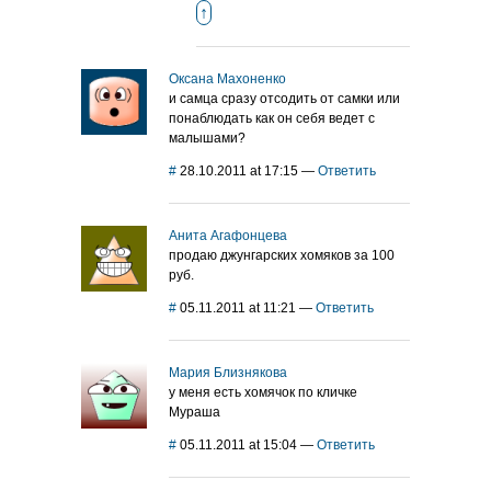
↑
Оксана Махоненко
и самца сразу отсодить от самки или
понаблюдать как он себя ведет с
малышами?
#
28.10.2011 at 17:15
—
Ответить
Анита Агафонцева
продаю джунгарских хомяков за 100
руб.
#
05.11.2011 at 11:21
—
Ответить
Мария Близнякова
у меня есть хомячок по кличке
Мураша
#
05.11.2011 at 15:04
—
Ответить