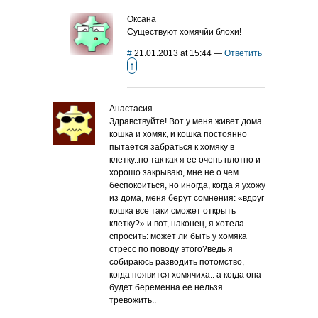
Оксана
Существуют хомячйи блохи!
#
21.01.2013 at 15:44
—
Ответить
↑
Анастасия
Здравствуйте! Вот у меня живет дома
кошка и хомяк, и кошка постоянно
пытается забраться к хомяку в
клетку..но так как я ее очень плотно и
хорошо закрываю, мне не о чем
беспокоиться, но иногда, когда я ухожу
из дома, меня берут сомнения: «вдруг
кошка все таки сможет открыть
клетку?» и вот, наконец, я хотела
спросить: может ли быть у хомяка
стресс по поводу этого?ведь я
собираюсь разводить потомство,
когда появится хомячиха.. а когда она
будет беременна ее нельзя
тревожить..