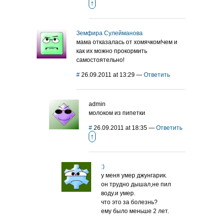
↑
Земфира Сулейманова
мама отказалась от хомячком!чем и
как их можно прокормить
самостоятельно!
#
26.09.2011 at 13:29
—
Ответить
admin
молоком из пипетки
#
26.09.2011 at 18:35
—
Ответить
↑
:)
у меня умер джунгарик.
он трудно дышал,не пил
воду.и умер.
что это за болезнь?
ему было меньше 2 лет.