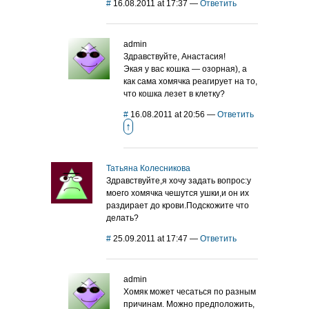
#
16.08.2011 at 17:37
—
Ответить
admin
Здравствуйте, Анастасия!
Экая у вас кошка — озорная), а
как сама хомячка реагирует на то,
что кошка лезет в клетку?
#
16.08.2011 at 20:56
—
Ответить
↑
Татьяна Колесникова
Здравствуйте,я хочу задать вопрос:у
моего хомячка чешутся ушки,и он их
раздирает до крови.Подскожите что
делать?
#
25.09.2011 at 17:47
—
Ответить
admin
Хомяк может чесаться по разным
причинам. Можно предположить,