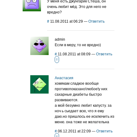
У меня есть Джунгарик Стеша, он
очень любит мёд. Это для него не
вредно?
#
11.08.2011 at 06:29
—
Ответить
admin
Если в меру, то не вредно)
#
11.08.2011 at 08:09
—
Ответить
↑
Анастасия
хомякам сладкое вообще
противопоказано!любое!у них
сахарные диабеты быстро
развиваются.
а мой безумно любит капусту. за
ноч ь сьедает всю, что я ему
даю.но пришлось ее исключить из
меню. она тоже не желательна
#
06.12.2011 at 22:09
—
Ответить
↑