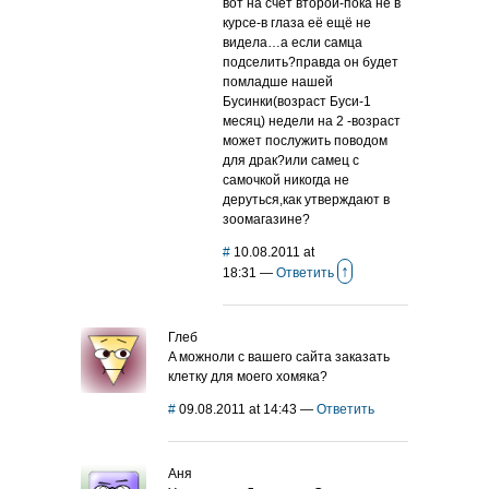
вот на счёт второй-пока не в
курсе-в глаза её ещё не
видела…а если самца
подселить?правда он будет
помладше нашей
Бусинки(возраст Буси-1
месяц) недели на 2 -возраст
может послужить поводом
для драк?или самец с
самочкой никогда не
деруться,как утверждают в
зоомагазине?
#
10.08.2011 at
↑
18:31
—
Ответить
Глеб
A можноли с вашего сайта заказать
клетку для моего хомяка?
#
09.08.2011 at 14:43
—
Ответить
Аня