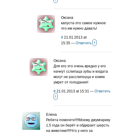
Оксана
капуста-это самое нужное
что им нужно давать!
#
21.01.2013 at
↑
15:35
—
Ответить
Оксана
Для его это очень вредно у его
начнут сслипаца зубы и когдата
могут не расслипнуца и хомяк
умрет от голодания!
#
21.01.2013 at 15:31
—
Ответить
↑
Елена
Ребята помогите!!!!Моему джумгарику
1,5 года он берёт и обдирает шерсть
на животике!!!!Что у него за