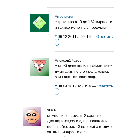
Анастасия
сыр только от 0 до 1 % жирности.
и так все молочные продукты
#
06.12.2011 at 22:14
—
Ответить
↑
Алексей17азов
У моей девушки был хомяк, тоже
джунгарик, но его съела кошка,
блин она так плакала!(((
#
08.04.2012 at 23:19
—
Ответить
↑
staль
можно ли содержать 2 самочек
Джунгариков,если одна появилась
недавно(возраст-3 недели),а вторую
хотим приобрести для