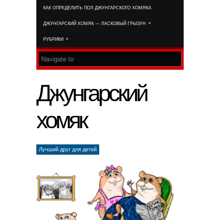
КАК ОПРЕДЕЛИТЬ ПОЛ ДЖУНГАРСКОГО ХОМЯКА
RSS FEED
»
ДЖУНГАРСКИЙ ХОМЯК — ЛАСКОВЫЙ ГРЫЗУН
»
РУБРИКИ
Джунгарский
хомяк
Лучший друг для детей