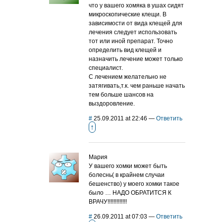
что у вашего хомяка в ушах сидят
микроскопические клещи. В
зависимости от вида клещей для
лечения следует использовать
тот или иной препарат. Точно
определить вид клещей и
назначить лечение может только
специалист.
С лечением желательно не
затягивать,т.к. чем раньше начать
тем больше шансов на
выздоровление.
#
25.09.2011 at 22:46
—
Ответить
↑
Мария
У вашего хомки может быть
болеснь( в крайнем случаи
бешенство) у моего хомки такое
было … НАДО ОБРАТИТСЯ К
ВРАЧУ!!!!!!!!!!!!!
#
26.09.2011 at 07:03
—
Ответить