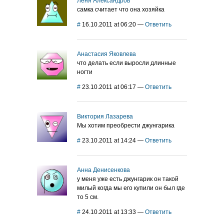
Лёня Александров
самка считает что она хозяйка
#
16.10.2011 at 06:20
—
Ответить
Анастасия Яковлева
что делать если выросли длинные
ногти
#
23.10.2011 at 06:17
—
Ответить
Виктория Лазарева
Мы хотим преобрести джунгарика
#
23.10.2011 at 14:24
—
Ответить
Анна Денисенкова
у меня уже есть джунгарик он такой
милый когда мы его купили он был где
то 5 см.
#
24.10.2011 at 13:33
—
Ответить