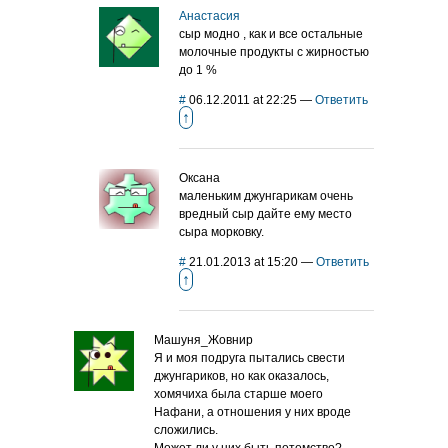
Анастасия
сыр модно , как и все остальные
молочные продукты с жирностью
до 1 %
#
06.12.2011 at 22:25
—
Ответить
↑
Оксана
маленьким джунгарикам очень
вредный сыр дайте ему место
сыра морковку.
#
21.01.2013 at 15:20
—
Ответить
↑
Машуня_Жовнир
Я и моя подруга пытались свести
джунгариков, но как оказалось,
хомячиха была старше моего
Нафани, а отношения у них вроде
сложились.