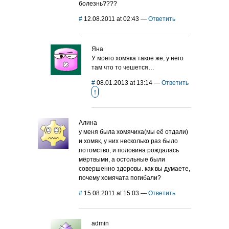
болезнь????
#
12.08.2011 at 02:43
—
Ответить
Яна
У моего хомяка такое же, у него
там что то чешется…
#
08.01.2013 at 13:14
—
Ответить
↑
Алина
у меня была хомячиха(мы её отдали)
и хомяк, у них несколько раз было
потомство, и половина рождалась
мёртвыми, а остольные были
совершенно здоровы. как вы думаете,
почему хомячата погибали?
#
15.08.2011 at 15:03
—
Ответить
admin