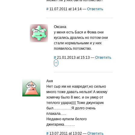
Может ли у них быть потомство?
#
11.07.2011 at 14:14
—
Ответить
Оксана
у меня есть Бася и Фома они
кусались дрались но потом они
стали нормальными и у них
появилось потомство.
#
21.01.2013 at 15:13
—
Ответить
↑
Аня
Нет сыр им не навредит,но сильно
много тоже давать нельзя! А моему
хомячку было 8 мес. и он умер от
теплого удара(((( Тоже джунгарик
был……………Я долго очень
плакала…..
Недавно купили белого
джнгарика………
#
13.07.2011 at 13:02
—
Ответить