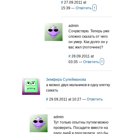
#
27.09.2011 at
↑
15:39
—
Ответить
admin
Сочувствую. Теперь уже
сложно сказать от чего
он умер. Как долго он у
вас жил (поточнее)?
#
28.09.2011 at
↑
03:35
—
Ответить
Земфира Сулейманова
а можно двух мальчиков в одну клетку
сажать
#
29.09.2011 at 10:27
—
Ответить
admin
Тут только опытны путем можно
проверить. Посадите вместе на
пару дней и проследите, что бы