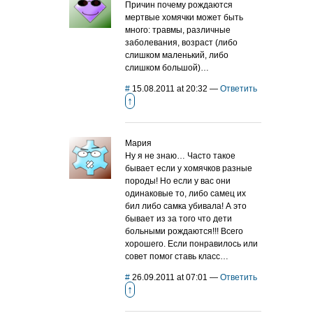
Причин почему рождаются
мертвые хомячки может быть
много: травмы, различные
заболевания, возраст (либо
слишком маленький, либо
слишком большой)…
#
15.08.2011 at 20:32
—
Ответить
↑
Мария
Ну я не знаю… Часто такое
бывает если у хомячков разные
породы! Но если у вас они
одинаковые то, либо самец их
бил либо самка убивала! А это
бывает из за того что дети
больными рождаются!!! Всего
хорошего. Если понравилось или
совет помог ставь класс…
#
26.09.2011 at 07:01
—
Ответить
↑