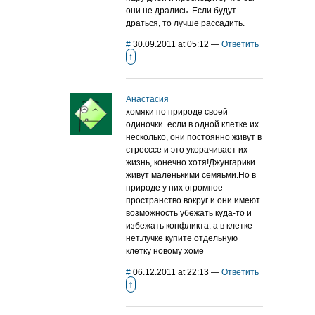
они не дрались. Если будут
драться, то лучше рассадить.
#
30.09.2011 at 05:12
—
Ответить
↑
Анастасия
хомяки по природе своей
одиночки. если в одной клетке их
несколько, они постоянно живут в
стресссе и это укорачивает их
жизнь, конечно.хотя!Джунгарики
живут маленькими семяьми.Но в
природе у них огромное
пространство вокруг и они имеют
возможность убежать куда-то и
избежать конфликта. а в клетке-
нет.лучке купите отдельную
клетку новому хоме
#
06.12.2011 at 22:13
—
Ответить
↑