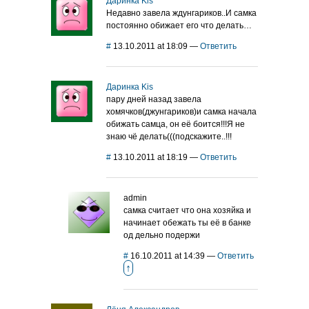
Даринка Kis
Недавно завела ждунгариков..И самка
постоянно обижает его что делать…
#
13.10.2011 at 18:09
—
Ответить
Даринка Kis
пару дней назад завела
хомячков(джунгариков)и самка начала
обижать самца, он её боится!!!Я не
знаю чё делать(((подскажите..!!!
#
13.10.2011 at 18:19
—
Ответить
admin
самка считает что она хозяйка и
начинает обежать ты её в банке
од дельно подержи
#
16.10.2011 at 14:39
—
Ответить
↑