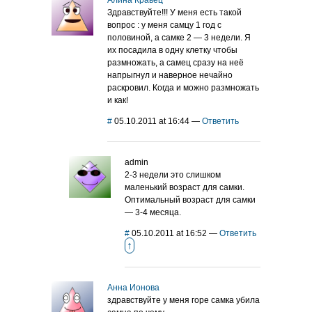
Алина Кравец
Здравствуйте!!! У меня есть такой
вопрос : у меня самцу 1 год с
половиной, а самке 2 — 3 недели. Я
их посадила в одну клетку чтобы
размножать, а самец сразу на неё
напрыгнул и наверное нечайно
раскровил. Когда и можно размножать
и как!
#
05.10.2011 at 16:44
—
Ответить
admin
2-3 недели это слишком
маленький возраст для самки.
Оптимальный возраст для самки
— 3-4 месяца.
#
05.10.2011 at 16:52
—
Ответить
↑
Анна Ионова
здравствуйте у меня горе самка убила