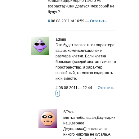
компании(примерно такого же
возраста)?Они драться меж собой не
будут?
#
06.08.2011 at 16:59
—
Ответить
admin
Это будет зависеть от характера
ваших хомячков-самочек и
размера клетки. Если клетка
большая (каждой хватает личного
пространства), а характер
спокойный, то можно содержать
их и вместе.
#
08.08.2011 at 22:44
—
Ответить
↑
STAль
клетка небольшая,Джунгарик
наш,вернее
Джунгариха)),ласковая и
никого никогда не кусала.А