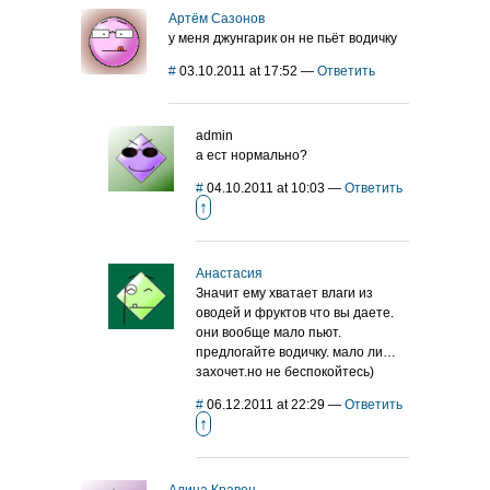
Артём Сазонов
у меня джунгарик он не пьёт водичку
#
03.10.2011 at 17:52
—
Ответить
admin
а ест нормально?
#
04.10.2011 at 10:03
—
Ответить
↑
Анастасия
Значит ему хватает влаги из
оводей и фруктов что вы даете.
они вообще мало пьют.
предлогайте водичку. мало ли…
захочет.но не беспокойтесь)
#
06.12.2011 at 22:29
—
Ответить
↑