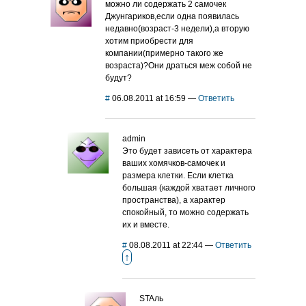
можно ли содержать 2 самочек
Джунгариков,если одна появилась
недавно(возраст-3 недели),а вторую
хотим приобрести для
компании(примерно такого же
возраста)?Они драться меж собой не
будут?
#
06.08.2011 at 16:59
—
Ответить
admin
Это будет зависеть от характера
ваших хомячков-самочек и
размера клетки. Если клетка
большая (каждой хватает личного
пространства), а характер
спокойный, то можно содержать
их и вместе.
#
08.08.2011 at 22:44
—
Ответить
↑
STAль