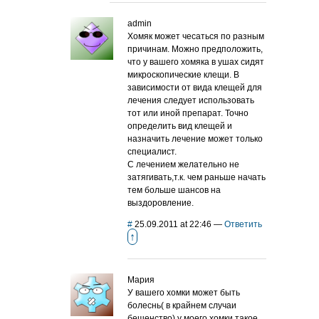
admin
Хомяк может чесаться по разным
причинам. Можно предположить,
что у вашего хомяка в ушах сидят
микроскопические клещи. В
зависимости от вида клещей для
лечения следует использовать
тот или иной препарат. Точно
определить вид клещей и
назначить лечение может только
специалист.
С лечением желательно не
затягивать,т.к. чем раньше начать
тем больше шансов на
выздоровление.
#
25.09.2011 at 22:46
—
Ответить
↑
Мария
У вашего хомки может быть
болеснь( в крайнем случаи
бешенство) у моего хомки такое