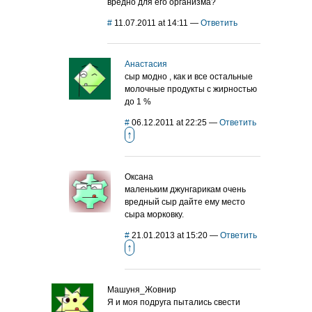
вредно для его организма?
#
11.07.2011 at 14:11
—
Ответить
Анастасия
сыр модно , как и все остальные
молочные продукты с жирностью
до 1 %
#
06.12.2011 at 22:25
—
Ответить
↑
Оксана
маленьким джунгарикам очень
вредный сыр дайте ему место
сыра морковку.
#
21.01.2013 at 15:20
—
Ответить
↑
Машуня_Жовнир
Я и моя подруга пытались свести