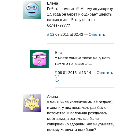
Елена
Ребята помогите!!!!Моему джумгарику
1,5 года он берёт и обдирает шерсть
на животике!!!!Что у него за
болезнь????
#
12.08.2011 at 02:43
—
Ответить
Яна
У моего хомяка такое же, у него
там что то чешется…
#
08.01.2013 at 13:14
—
Ответить
↑
Алина
у меня была хомячиха(мы её отдали)
и хомяк, у них несколько раз было
потомство, и половина рождалась
мёртвыми, а остольные были
совершенно здоровы. как вы думаете,
почему хомячата погибали?