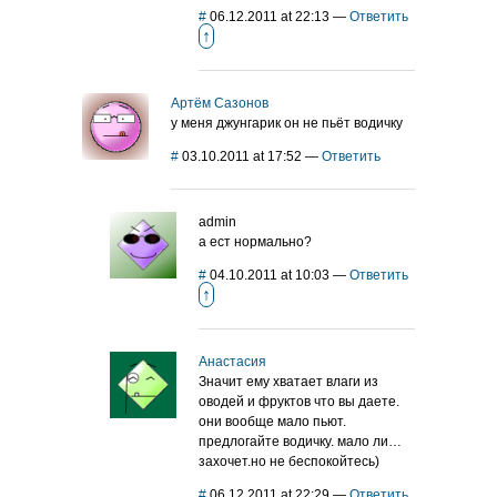
#
06.12.2011 at 22:13
—
Ответить
↑
Артём Сазонов
у меня джунгарик он не пьёт водичку
#
03.10.2011 at 17:52
—
Ответить
admin
а ест нормально?
#
04.10.2011 at 10:03
—
Ответить
↑
Анастасия
Значит ему хватает влаги из
оводей и фруктов что вы даете.
они вообще мало пьют.
предлогайте водичку. мало ли…
захочет.но не беспокойтесь)
#
06.12.2011 at 22:29
—
Ответить