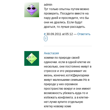
admin
Тут только опытны путем можно
проверить. Посадите вместе на
пару дней и проследите, что бы
они не дрались. Если будут
драться, то лучше рассадить.
#
30.09.2011 at 05:12
—
Ответить
↑
Анастасия
хомяки по природе своей
одиночки. если в одной клетке их
несколько, они постоянно живут в
стресссе и это укорачивает их
жизнь, конечно.хотя!Джунгарики
живут маленькими семяьми.Но в
природе у них огромное
пространство вокруг и они имеют
возможность убежать куда-то и
избежать конфликта. а в клетке-
нет.лучке купите отдельную
клетку новому хоме