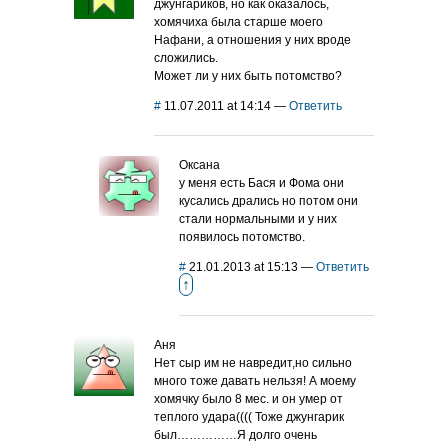
джунгариков, но как оказалось,
хомячиха была старше моего
Нафани, а отношения у них вроде
сложились.
Может ли у них быть потомство?
#
11.07.2011 at 14:14
—
Ответить
Оксана
у меня есть Бася и Фома они
кусались дрались но потом они
стали нормальными и у них
появилось потомство.
#
21.01.2013 at 15:13
—
Ответить
↑
Аня
Нет сыр им не навредит,но сильно
много тоже давать нельзя! А моему
хомячку было 8 мес. и он умер от
теплого удара(((( Тоже джунгарик
был……………Я долго очень