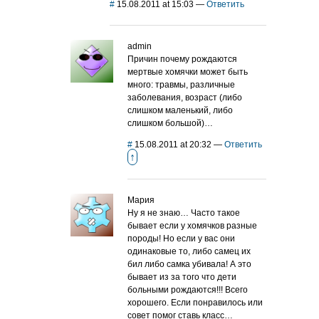
#
15.08.2011 at 15:03
—
Ответить
admin
Причин почему рождаются
мертвые хомячки может быть
много: травмы, различные
заболевания, возраст (либо
слишком маленький, либо
слишком большой)…
#
15.08.2011 at 20:32
—
Ответить
↑
Мария
Ну я не знаю… Часто такое
бывает если у хомячков разные
породы! Но если у вас они
одинаковые то, либо самец их
бил либо самка убивала! А это
бывает из за того что дети
больными рождаются!!! Всего
хорошего. Если понравилось или
совет помог ставь класс…