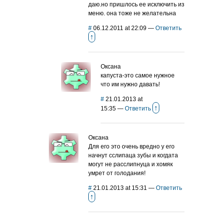
даю.но пришлось ее исключить из
меню. она тоже не желательна
#
06.12.2011 at 22:09
—
Ответить
↑
Оксана
капуста-это самое нужное
что им нужно давать!
#
21.01.2013 at
↑
15:35
—
Ответить
Оксана
Для его это очень вредно у его
начнут сслипаца зубы и когдата
могут не расслипнуца и хомяк
умрет от голодания!
#
21.01.2013 at 15:31
—
Ответить
↑