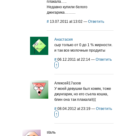
плакала…..
Недавно купили белого
джнгарика………
#
13.07.2011 at 13:02
—
Ответить
Анастасия
сыр только от 0 до 1 % жирности.
и так все молочные продукты
#
06.12.2011 at 22:14
—
Ответить
↑
Алексей17азов
У моей девушки был хомяк, тоже
джунгарик, но его съела кошка,
блин она так плакала!(((
#
08.04.2012 at 23:19
—
Ответить
↑
staль