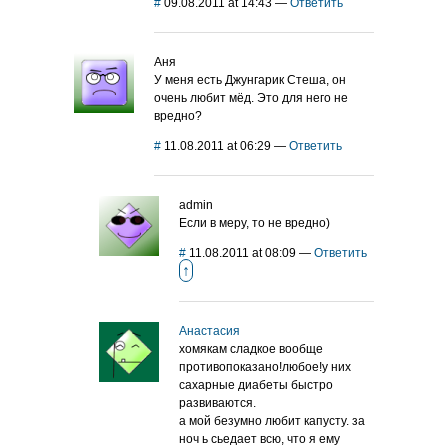
#
09.08.2011 at 14:43
—
Ответить
Аня
У меня есть Джунгарик Стеша, он
очень любит мёд. Это для него не
вредно?
#
11.08.2011 at 06:29
—
Ответить
admin
Если в меру, то не вредно)
#
11.08.2011 at 08:09
—
Ответить
↑
Анастасия
хомякам сладкое вообще
противопоказано!любое!у них
сахарные диабеты быстро
развиваются.
а мой безумно любит капусту. за
ноч ь сьедает всю, что я ему