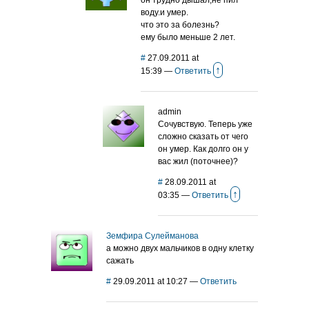
он трудно дышал,не пил
воду.и умер.
что это за болезнь?
ему было меньше 2 лет.
#
27.09.2011 at
↑
15:39
—
Ответить
admin
Сочувствую. Теперь уже
сложно сказать от чего
он умер. Как долго он у
вас жил (поточнее)?
#
28.09.2011 at
↑
03:35
—
Ответить
Земфира Сулейманова
а можно двух мальчиков в одну клетку
сажать
#
29.09.2011 at 10:27
—
Ответить