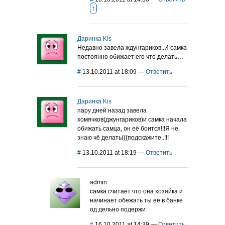
↑
Даринка Kis
Недавно завела ждунгариков..И самка
постоянно обижает его что делать…
#
13.10.2011 at 18:09
—
Ответить
Даринка Kis
пару дней назад завела
хомячков(джунгариков)и самка начала
обижать самца, он её боится!!!Я не
знаю чё делать(((подскажите..!!!
#
13.10.2011 at 18:19
—
Ответить
admin
самка считает что она хозяйка и
начинает обежать ты её в банке
од дельно подержи
#
16.10.2011 at 14:39
—
Ответить