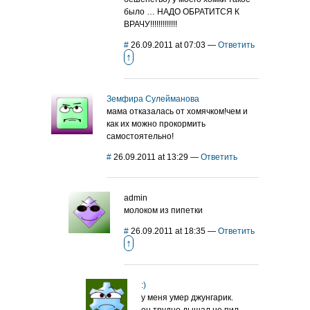
было … НАДО ОБРАТИТСЯ К
ВРАЧУ!!!!!!!!!!!!!
#
26.09.2011 at 07:03
—
Ответить
↑
Земфира Сулейманова
мама отказалась от хомячком!чем и
как их можно прокормить
самостоятельно!
#
26.09.2011 at 13:29
—
Ответить
admin
молоком из пипетки
#
26.09.2011 at 18:35
—
Ответить
↑
:)
у меня умер джунгарик.