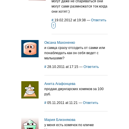
могут даже не спариваться они
могут сами размножатся ток когда
они хотят:)
#
19.02.2012 at 19:38
—
Ответить
↑
Оксана Махоненко
и самца сразу отсодить от самки или
понаблюдать как он себя ведет с
малышами?
#
28.10.2011 at 17:15
—
Ответить
Анита Агафонцева
продаю джунгарских хомяков за 100
руб.
#
05.11.2011 at 11:21
—
Ответить
Мария Близнякова
у меня есть хомячок по кличке