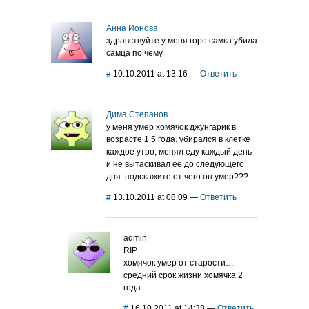
Анна Ионова
здравствуйте у меня горе самка убила
самца по чему
#
10.10.2011 at 13:16
—
Ответить
Дима Степанов
у меня умер хомячок джунгарик в
возрасте 1.5 года. убирался в клетке
каждое утро, менял еду каждый день
и не вытаскивал её до следующего
дня. подскажите от чего он умер???
#
13.10.2011 at 08:09
—
Ответить
admin
RIP
хомячок умер от старости…
средний срок жизни хомячка 2
года
#
16.10.2011 at 14:38
—
Ответить