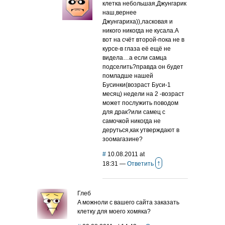
клетка небольшая,Джунгарик
наш,вернее
Джунгариха)),ласковая и
никого никогда не кусала.А
вот на счёт второй-пока не в
курсе-в глаза её ещё не
видела…а если самца
подселить?правда он будет
помладше нашей
Бусинки(возраст Буси-1
месяц) недели на 2 -возраст
может послужить поводом
для драк?или самец с
самочкой никогда не
деруться,как утверждают в
зоомагазине?
#
10.08.2011 at
↑
18:31
—
Ответить
Глеб
A можноли с вашего сайта заказать
клетку для моего хомяка?