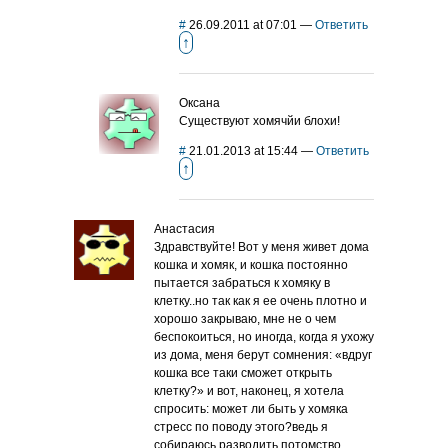
#
26.09.2011 at 07:01
—
Ответить
↑
Оксана
Существуют хомячйи блохи!
#
21.01.2013 at 15:44
—
Ответить
↑
Анастасия
Здравствуйте! Вот у меня живет дома
кошка и хомяк, и кошка постоянно
пытается забраться к хомяку в
клетку..но так как я ее очень плотно и
хорошо закрываю, мне не о чем
беспокоиться, но иногда, когда я ухожу
из дома, меня берут сомнения: «вдруг
кошка все таки сможет открыть
клетку?» и вот, наконец, я хотела
спросить: может ли быть у хомяка
стресс по поводу этого?ведь я
собираюсь разводить потомство,