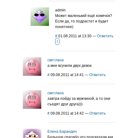
admin
Может маленький ещё хомячок?
Если да, то подрастет и будет
понятнее)
#
01.08.2011 at 13:30
—
Ответить
↑
светлана
а мне всучили двух девок
#
09.08.2011 at 14:41
—
Ответить
светлана
завтра пойду за мужчиной, а то они
съедят друг друга)))
#
09.08.2011 at 14:42
—
Ответить
Елена Барандич
Большое спасибо что подсказали как