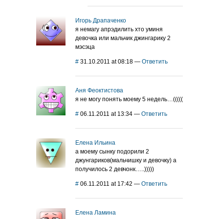
Игорь Драпаченко
я немагу апрэдилить хто уминя
девочка или мальчик джингарику 2
мэсэца
#
31.10.2011 at 08:18
—
Ответить
Аня Феоктистова
я не могу понять моему 5 недель…(((((
#
06.11.2011 at 13:34
—
Ответить
Елена Ильина
а моему сынку подорили 2
джунгариков(мальчишку и девочку) а
получилось 2 девчонк…..)))))
#
06.11.2011 at 17:42
—
Ответить
Елена Ламина