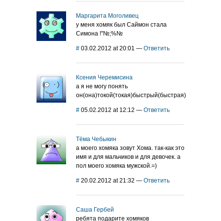
Маргарита Моголивец
у меня хомяк был Саймон стала
Симона !"№;%№
#
03.02.2012 at 20:01
—
Ответить
Ксения Черемисина
а я не могу понять
он(она)токой(токая)быстрый(быстрая)
#
05.02.2012 at 12:12
—
Ответить
Тёма Чебыкин
а моего хомяка зовут Хома. так-как это
имя и для мальчиков и для девочек. а
пол моего хомяка мужской.=)
#
20.02.2012 at 21:32
—
Ответить
Саша Гербей
ребята подарите хомяков