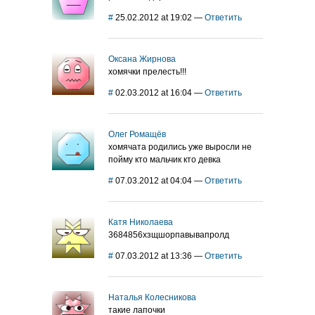
#
25.02.2012 at 19:02
—
Ответить
Оксана Жирнова
хомячки прелесть!!!
#
02.03.2012 at 16:04
—
Ответить
Олег Ромащёв
хомячата родились уже выросли не
пойму кто мальчик кто девка
#
07.03.2012 at 04:04
—
Ответить
Катя Николаева
3684856хзщшорпавывапролд
#
07.03.2012 at 13:36
—
Ответить
Наталья Колесникова
такие лапочки