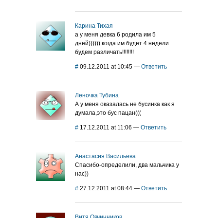
Карина Тихая
а у меня девка 6 родила им 5
дней)))))) когда им будет 4 недели
будем различать!!!!!!!!
#
09.12.2011 at 10:45
—
Ответить
Леночка Тубина
А у меня оказалась не бусинка как я
думала,это бус пацан(((
#
17.12.2011 at 11:06
—
Ответить
Анастасия Васильева
Спасибо-определили, два мальчика у
нас))
#
27.12.2011 at 08:44
—
Ответить
Витя Овчинников