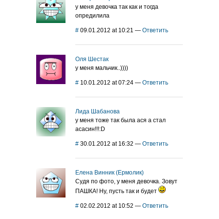
у меня девочка так как и тогда
опредилила
#
09.01.2012 at 10:21
—
Ответить
Оля Шестак
у меня мальчик..))))
#
10.01.2012 at 07:24
—
Ответить
Лида Шабанова
у меня тоже так была ася а стал
асасин!!!:D
#
30.01.2012 at 16:32
—
Ответить
Елена Винник (Ермолик)
Судя по фото, у меня девочка. Зовут
ПАШКА! Ну, пусть так и будет
#
02.02.2012 at 10:52
—
Ответить