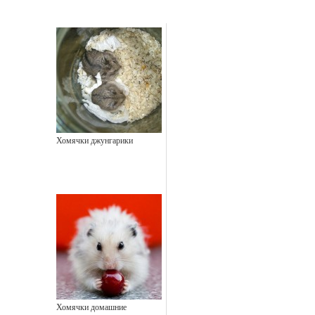
Хомячки джунгарики
Хомячки домашние