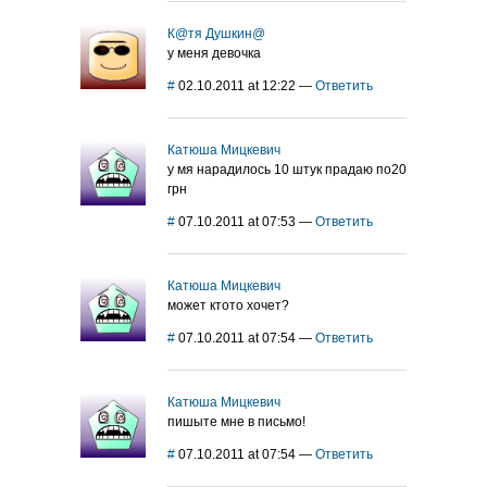
К@тя Душкин@
у меня девочка
#
02.10.2011 at 12:22
—
Ответить
Катюша Мицкевич
у мя нарадилось 10 штук прадаю по20
грн
#
07.10.2011 at 07:53
—
Ответить
Катюша Мицкевич
может ктото хочет?
#
07.10.2011 at 07:54
—
Ответить
Катюша Мицкевич
пишыте мне в письмо!
#
07.10.2011 at 07:54
—
Ответить