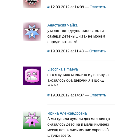
#
12.03.2012 at 14:09
—
Ответить
Анастасия Чайка
у меня тоже джунгарики самка и
самец,и детёныши,так не можем
определить пол!
#
19.03.2012 at 11:43
—
Ответить
Lizochka Timaeva
эт а я купила мальчика и девочку ,а
акозалось оба девочки я в шоКЕ
*******
#
19.03.2012 at 14:37
—
Ответить
Ирина Александровна
А мы купили думали два мальчика,а
оказалось девочка и мальчик,через
месяц появились мелкие хорошо 3
штучки всего.