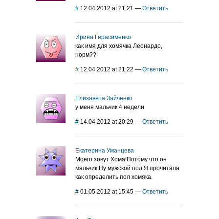
#
12.04.2012 at 21:21
—
Ответить
Ирина Герасименко
как имя для хомячка Леонардо,
норм??
#
12.04.2012 at 21:22
—
Ответить
Елизавета Зайченко
у меня мальчик 4 недели
#
14.04.2012 at 20:29
—
Ответить
Екатерина Уманцева
Моего зовут Хома!Потому что он
мальчик.Ну мужской пол.Я прочитала
как определить пол хомяка.
#
01.05.2012 at 15:45
—
Ответить