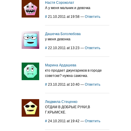
Настя Сороколат
А у меня мальчик и девочка
#
21.10.2011 at 19:58
—
Ответить
Дашечка Боголюбова
у меня девонка
#
22.10.2011 at 13:23
—
Ответить
Марина Ардашева
кто продает джунгариков в городе
советске? нужна самочка.
#
23.10.2011 at 10:40
—
Ответить
Людмила Стеценко
ОТДАМ В ДОБРЫЕ РУКИ,В
Г.КРЫМСКЕ.
#
24.10.2011 at 19:42
—
Ответить