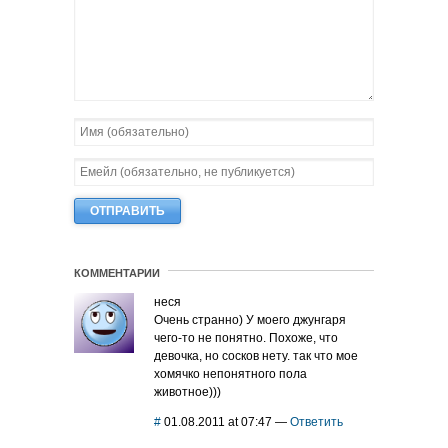
КОММЕНТАРИИ
неся
Очень странно) У моего джунгаря
чего-то не понятно. Похоже, что
девочка, но сосков нету. так что мое
хомячко непонятного пола
животное)))
#
01.08.2011 at 07:47
—
Ответить