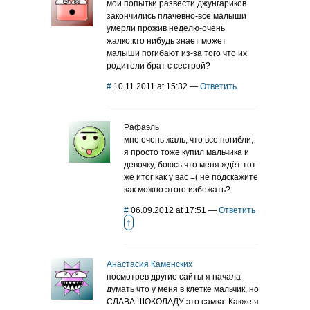
мои попытки развести джунгариков
закончились плачевно-все малыши
умерли прожив неделю-очень
жалко.кто нибудь знает может
малыши погибают из-за того что их
родители брат с сестрой?
#
10.11.2011 at 15:32
—
Ответить
Рафаэль
мне очень жаль, что все погибли,
я просто тоже купил мальчика и
девочку, боюсь что меня ждёт тот
же итог как у вас =( не подскажите
как можно этого избежать?
#
06.09.2012 at 17:51
—
Ответить
↑
Анастасия Каменских
посмотрев другие сайты я начала
думать что у меня в клетке мальчик, но
СЛАВА ШОКОЛАДУ это самка. Какже я