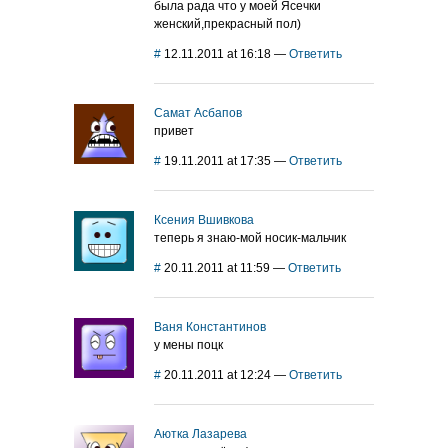
была рада что у моей Ясечки
женский,прекрасный пол)
#
12.11.2011 at 16:18
—
Ответить
Самат Асбапов
привет
#
19.11.2011 at 17:35
—
Ответить
Ксения Вшивкова
теперь я знаю-мой носик-мальчик
#
20.11.2011 at 11:59
—
Ответить
Ваня Константинов
у мены поцк
#
20.11.2011 at 12:24
—
Ответить
Аютка Лазарева