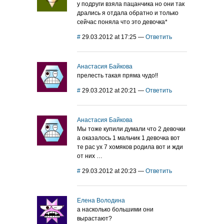
у подруги взяла пацанчика но они так
дрались я отдала обратно и только
сейчас поняла что это девочка*
#
29.03.2012 at 17:25
—
Ответить
Анастасия Байкова
прелесть такая пряма чудо!!
#
29.03.2012 at 20:21
—
Ответить
Анастасия Байкова
Мы тоже купили думали что 2 девочки
а оказалось 1 мальчик 1 девочка вот
те рас ух 7 хомяков родила вот и жди
от них …
#
29.03.2012 at 20:23
—
Ответить
Елена Володина
а насколько большими они
вырастают?