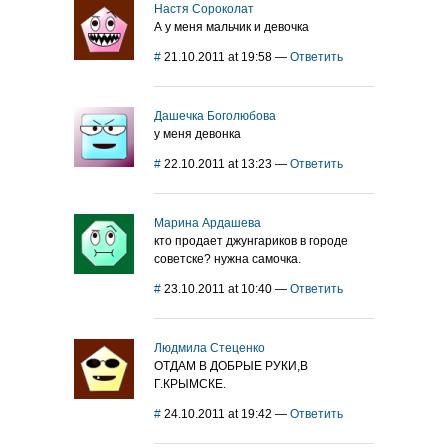
Настя Сороколат
А у меня мальчик и девочка
#
21.10.2011 at 19:58
—
Ответить
Дашечка Боголюбова
у меня девонка
#
22.10.2011 at 13:23
—
Ответить
Марина Ардашева
кто продает джунгариков в городе
советске? нужна самочка.
#
23.10.2011 at 10:40
—
Ответить
Людмила Стеценко
ОТДАМ В ДОБРЫЕ РУКИ,В
Г.КРЫМСКЕ.
#
24.10.2011 at 19:42
—
Ответить