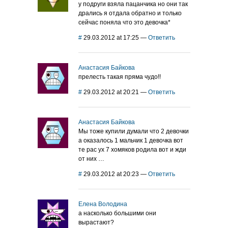
у подруги взяла пацанчика но они так
дрались я отдала обратно и только
сейчас поняла что это девочка*
#
29.03.2012 at 17:25
—
Ответить
Анастасия Байкова
прелесть такая пряма чудо!!
#
29.03.2012 at 20:21
—
Ответить
Анастасия Байкова
Мы тоже купили думали что 2 девочки
а оказалось 1 мальчик 1 девочка вот
те рас ух 7 хомяков родила вот и жди
от них …
#
29.03.2012 at 20:23
—
Ответить
Елена Володина
а насколько большими они
вырастают?