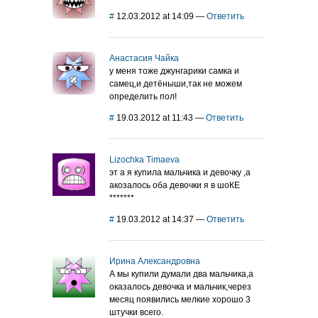
#
12.03.2012 at 14:09
—
Ответить
Анастасия Чайка
у меня тоже джунгарики самка и
самец,и детёныши,так не можем
определить пол!
#
19.03.2012 at 11:43
—
Ответить
Lizochka Timaeva
эт а я купила мальчика и девочку ,а
акозалось оба девочки я в шоКЕ
*******
#
19.03.2012 at 14:37
—
Ответить
Ирина Александровна
А мы купили думали два мальчика,а
оказалось девочка и мальчик,через
месяц появились мелкие хорошо 3
штучки всего.