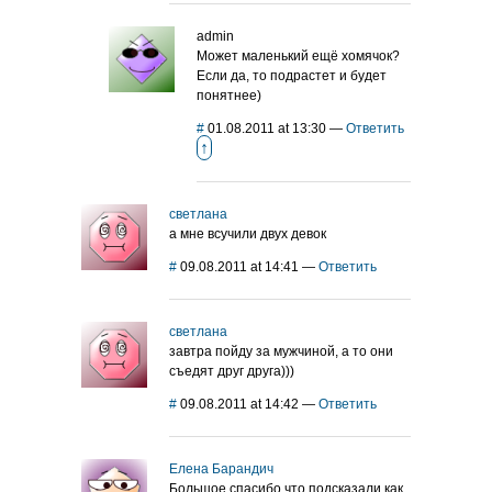
admin
Может маленький ещё хомячок?
Если да, то подрастет и будет
понятнее)
#
01.08.2011 at 13:30
—
Ответить
↑
светлана
а мне всучили двух девок
#
09.08.2011 at 14:41
—
Ответить
светлана
завтра пойду за мужчиной, а то они
съедят друг друга)))
#
09.08.2011 at 14:42
—
Ответить
Елена Барандич
Большое спасибо что подсказали как