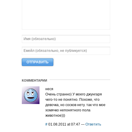
КОММЕНТАРИИ
неся
Очень странно) У моего джунгаря
чего-то не понятно. Похоже, что
девочка, но сосков нету. так что мое
хомячко непонятного пола
животное)))
#
01.08.2011 at 07:47
—
Ответить