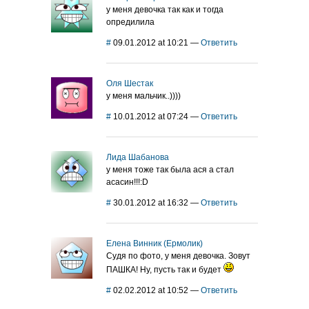
у меня девочка так как и тогда
опредилила
#
09.01.2012 at 10:21
—
Ответить
Оля Шестак
у меня мальчик..))))
#
10.01.2012 at 07:24
—
Ответить
Лида Шабанова
у меня тоже так была ася а стал
асасин!!!:D
#
30.01.2012 at 16:32
—
Ответить
Елена Винник (Ермолик)
Судя по фото, у меня девочка. Зовут
ПАШКА! Ну, пусть так и будет
#
02.02.2012 at 10:52
—
Ответить