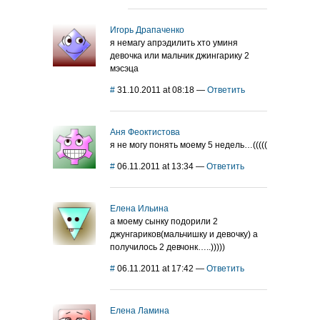
Игорь Драпаченко
я немагу апрэдилить хто уминя
девочка или мальчик джингарику 2
мэсэца
#
31.10.2011 at 08:18
—
Ответить
Аня Феоктистова
я не могу понять моему 5 недель…(((((
#
06.11.2011 at 13:34
—
Ответить
Елена Ильина
а моему сынку подорили 2
джунгариков(мальчишку и девочку) а
получилось 2 девчонк…..)))))
#
06.11.2011 at 17:42
—
Ответить
Елена Ламина