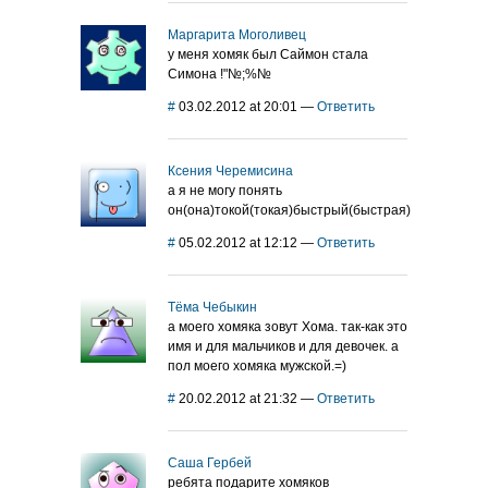
Маргарита Моголивец
у меня хомяк был Саймон стала
Симона !"№;%№
#
03.02.2012 at 20:01
—
Ответить
Ксения Черемисина
а я не могу понять
он(она)токой(токая)быстрый(быстрая)
#
05.02.2012 at 12:12
—
Ответить
Тёма Чебыкин
а моего хомяка зовут Хома. так-как это
имя и для мальчиков и для девочек. а
пол моего хомяка мужской.=)
#
20.02.2012 at 21:32
—
Ответить
Саша Гербей
ребята подарите хомяков