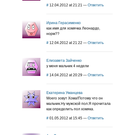
#
12.04.2012 at 21:21
—
Ответить
Ирина Герасименко
как имя для хомячка Леонардо,
норм??
#
12.04.2012 at 21:22
—
Ответить
Елизавета Зайченко
у меня мальчик 4 недели
#
14.04.2012 at 20:29
—
Ответить
Екатерина Уманцева
Моего зовут Хома!Потому что он
мальчик.Ну мужской пол.Я прочитала
как определить пол хомяка.
#
01.05.2012 at 15:45
—
Ответить