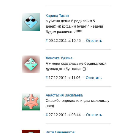
Карина Тихая
а у меня девка 6 родила им 5
дней)))))) когда им будет 4 недели
будем различать!!!!!!!!
#
09.12.2011 at 10:45
—
Ответить
Леночка Тубина
А у меня оказалась не бусинка как я
думала,это бус пацан(((
#
17.12.2011 at 11:06
—
Ответить
Анастасия Васильева
Спасибо-определили, два мальчика у
нас))
#
27.12.2011 at 08:44
—
Ответить
Витя Овчинников