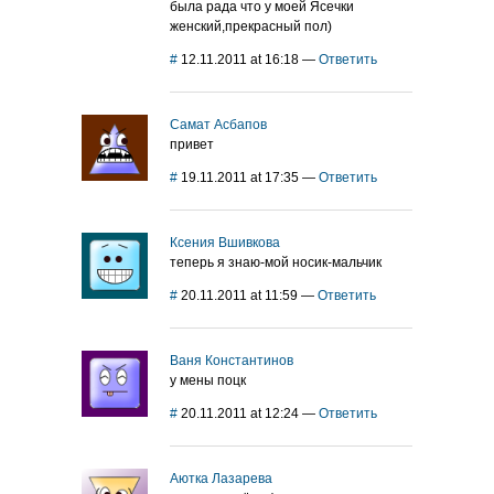
была рада что у моей Ясечки
женский,прекрасный пол)
#
12.11.2011 at 16:18
—
Ответить
Самат Асбапов
привет
#
19.11.2011 at 17:35
—
Ответить
Ксения Вшивкова
теперь я знаю-мой носик-мальчик
#
20.11.2011 at 11:59
—
Ответить
Ваня Константинов
у мены поцк
#
20.11.2011 at 12:24
—
Ответить
Аютка Лазарева