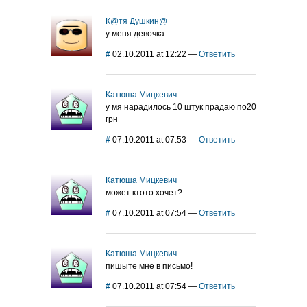
К@тя Душкин@
у меня девочка
#
02.10.2011 at 12:22
—
Ответить
Катюша Мицкевич
у мя нарадилось 10 штук прадаю по20
грн
#
07.10.2011 at 07:53
—
Ответить
Катюша Мицкевич
может ктото хочет?
#
07.10.2011 at 07:54
—
Ответить
Катюша Мицкевич
пишыте мне в письмо!
#
07.10.2011 at 07:54
—
Ответить