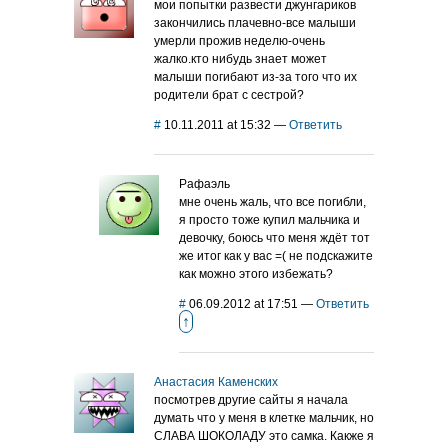
мои попытки развести джунгариков
закончились плачевно-все малыши
умерли прожив неделю-очень
жалко.кто нибудь знает может
малыши погибают из-за того что их
родители брат с сестрой?
#
10.11.2011 at 15:32
—
Ответить
Рафаэль
мне очень жаль, что все погибли,
я просто тоже купил мальчика и
девочку, боюсь что меня ждёт тот
же итог как у вас =( не подскажите
как можно этого избежать?
#
06.09.2012 at 17:51
—
Ответить
↑
Анастасия Каменских
посмотрев другие сайты я начала
думать что у меня в клетке мальчик, но
СЛАВА ШОКОЛАДУ это самка. Какже я