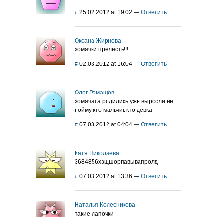
#
25.02.2012 at 19:02
—
Ответить
Оксана Жирнова
хомячки прелесть!!!
#
02.03.2012 at 16:04
—
Ответить
Олег Ромащёв
хомячата родились уже выросли не
пойму кто мальчик кто девка
#
07.03.2012 at 04:04
—
Ответить
Катя Николаева
3684856хзщшорпавывапролд
#
07.03.2012 at 13:36
—
Ответить
Наталья Колесникова
такие лапочки