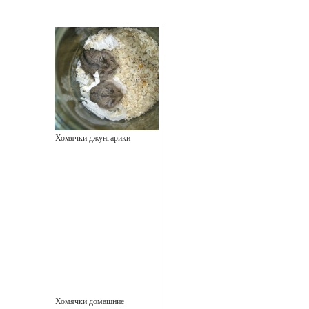
Хомячки джунгарики
Хомячки домашние