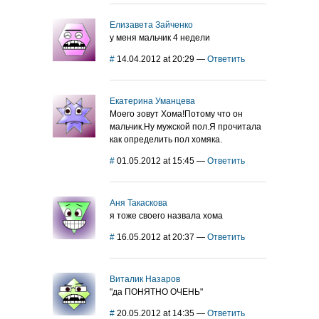
Елизавета Зайченко
у меня мальчик 4 недели
#
14.04.2012 at 20:29
—
Ответить
Екатерина Уманцева
Моего зовут Хома!Потому что он
мальчик.Ну мужской пол.Я прочитала
как определить пол хомяка.
#
01.05.2012 at 15:45
—
Ответить
Аня Такаскова
я тоже своего назвала хома
#
16.05.2012 at 20:37
—
Ответить
Виталик Назаров
"да ПОНЯТНО ОЧЕНЬ"
#
20.05.2012 at 14:35
—
Ответить