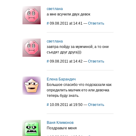
светлана
а мне всучили двух девок
#
09.08.2011 at 14:41
—
Ответить
светлана
завтра пойду за мужчиной, а то они
съедят друг друга)))
#
09.08.2011 at 14:42
—
Ответить
Елена Барандич
Большое спасибо что подсказали как
опредилить малчик ето или девочка
теперь буду знать.
#
10.09.2011 at 19:50
—
Ответить
Ваня Климонов
Поздравьте меня