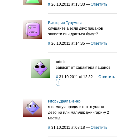
#
26.10.2011 at 13:33
—
Ответить
Виктория Турумова
слушайте а если двух пацанов
завести они драться будут?
#
26.10.2011 at 14:35
—
Ответить
admin
зависит от характера пацанов
#
31.10.2011 at 13:32
—
Ответить
↑
Игорь Драпаченко
я немагу апрэдилить хто уминя
девочка или мальчик джингарику 2
мэсэца
#
31.10.2011 at 08:18
—
Ответить