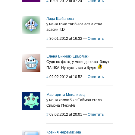
#
10.01.2012 at 07:24
—
Ответить
Лида Шабанова
у меня тоже так была ася а стал
асасин!!!:D
#
30.01.2012 at 16:32
—
Ответить
Елена Винник (Ермолик)
Судя по фото, у меня девочка. Зовут
ПАШКА! Ну, пусть так и будет
#
02.02.2012 at 10:52
—
Ответить
Маргарита Моголивец
у меня хомяк был Саймон стала
Симона !"№;%№
#
03.02.2012 at 20:01
—
Ответить
Ксения Черемисина