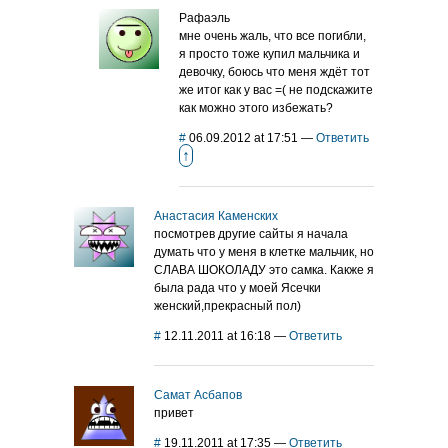
Рафаэль
мне очень жаль, что все погибли,
я просто тоже купил мальчика и
девочку, боюсь что меня ждёт тот
же итог как у вас =( не подскажите
как можно этого избежать?
#
06.09.2012 at 17:51
—
Ответить
↑
Анастасия Каменских
посмотрев другие сайты я начала
думать что у меня в клетке мальчик, но
СЛАВА ШОКОЛАДУ это самка. Какже я
была рада что у моей Ясечки
женский,прекрасный пол)
#
12.11.2011 at 16:18
—
Ответить
Самат Асбапов
привет
#
19.11.2011 at 17:35
—
Ответить