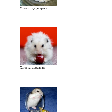
Хомячки джунгарики
Хомячки домашние