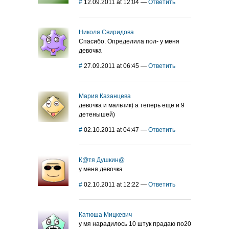
#
12.09.2011 at 12:04
—
Ответить
Николя Свиридова
Спасибо. Определила пол- у меня
девочка
#
27.09.2011 at 06:45
—
Ответить
Мария Казанцева
девочка и мальчик) а теперь еще и 9
детенышей)
#
02.10.2011 at 04:47
—
Ответить
К@тя Душкин@
у меня девочка
#
02.10.2011 at 12:22
—
Ответить
Катюша Мицкевич
у мя нарадилось 10 штук прадаю по20