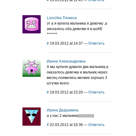
#
19.03.2012 at 11:43
—
Ответить
Lizochka Timaeva
эт а я купила мальчика и девочку ,а
акозалось оба девочки я в шоКЕ
*******
#
19.03.2012 at 14:37
—
Ответить
Ирина Александровна
А мы купили думали два мальчика,а
оказалось девочка и мальчик,через
месяц появились мелкие хорошо 3
штучки всего.
#
19.03.2012 at 23:20
—
Ответить
Ирина Дедушкина
а у нас 2 мальчика(((((((((((((
#
22.03.2012 at 16:36
—
Ответить