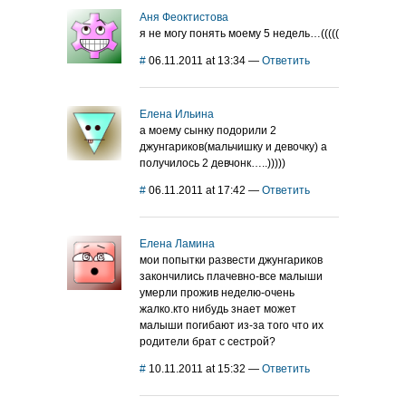
Аня Феоктистова
я не могу понять моему 5 недель…(((((
#
06.11.2011 at 13:34
—
Ответить
Елена Ильина
а моему сынку подорили 2
джунгариков(мальчишку и девочку) а
получилось 2 девчонк…..)))))
#
06.11.2011 at 17:42
—
Ответить
Елена Ламина
мои попытки развести джунгариков
закончились плачевно-все малыши
умерли прожив неделю-очень
жалко.кто нибудь знает может
малыши погибают из-за того что их
родители брат с сестрой?
#
10.11.2011 at 15:32
—
Ответить