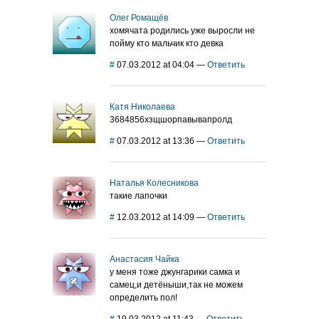
Олег Ромащёв
хомячата родились уже выросли не
пойму кто мальчик кто девка
#
07.03.2012 at 04:04
—
Ответить
Катя Николаева
3684856хзщшорпавывапролд
#
07.03.2012 at 13:36
—
Ответить
Наталья Колесникова
такие лапочки
#
12.03.2012 at 14:09
—
Ответить
Анастасия Чайка
у меня тоже джунгарики самка и
самец,и детёныши,так не можем
определить пол!