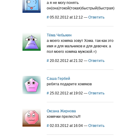
а я не могу понять
он(она)токой(токая)быстрый(быстрая)
#
05.02.2012 at 12:12
—
Ответить
Тёма Чебыкин
а моего хомяка зовут Хома. так-как это
имя и для мальчиков и для девочек. а
пол моего хомяка мужской.=)
#
20.02.2012 at 21:32
—
Ответить
Саша Гербей
ребята подарите хомяков
#
25.02.2012 at 19:02
—
Ответить
Оксана Жирнова
хомячки прелесть!!!
#
02.03.2012 at 16:04
—
Ответить