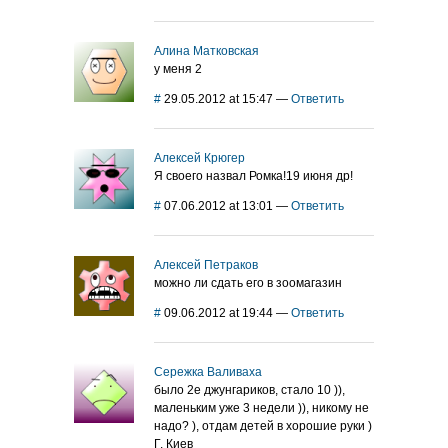
Алина Матковская
у меня 2
#
29.05.2012 at 15:47
—
Ответить
Алексей Крюгер
Я своего назвал Ромка!19 июня др!
#
07.06.2012 at 13:01
—
Ответить
Алексей Петраков
можно ли сдать его в зоомагазин
#
09.06.2012 at 19:44
—
Ответить
Сережка Валиваха
было 2е джунгариков, стало 10 )),
маленьким уже 3 недели )), никому не
надо? ), отдам детей в хорошие руки )
Г. Киев