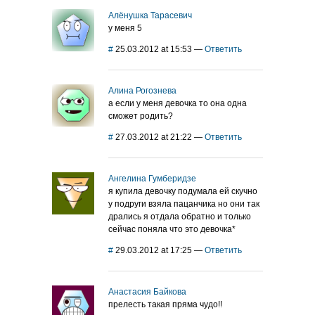
Алёнушка Тарасевич
у меня 5
#
25.03.2012 at 15:53
—
Ответить
Алина Рогознева
а если у меня девочка то она одна
сможет родить?
#
27.03.2012 at 21:22
—
Ответить
Ангелина Гумберидзе
я купила девочку подумала ей скучно
у подруги взяла пацанчика но они так
дрались я отдала обратно и только
сейчас поняла что это девочка*
#
29.03.2012 at 17:25
—
Ответить
Анастасия Байкова
прелесть такая пряма чудо!!