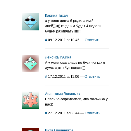
Карина Тихая
а у меня девка 6 родила им 5
дней)))))) когда им будет 4 недели
будем различать!!!!!!!!
#
09.12.2011 at 10:45
—
Ответить
Леночка Тубина
А у меня оказалась не бусинка как я
думала,это бус пацан(((
#
17.12.2011 at 11:06
—
Ответить
Анастасия Васильева
Спасибо-определили, два мальчика у
нас))
#
27.12.2011 at 08:44
—
Ответить
Витя Овчинников