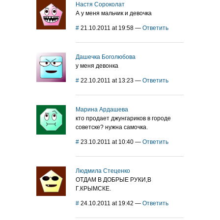
Настя Сороколат
А у меня мальчик и девочка
#
21.10.2011 at 19:58
—
Ответить
Дашечка Боголюбова
у меня девонка
#
22.10.2011 at 13:23
—
Ответить
Марина Ардашева
кто продает джунгариков в городе
советске? нужна самочка.
#
23.10.2011 at 10:40
—
Ответить
Людмила Стеценко
ОТДАМ В ДОБРЫЕ РУКИ,В
Г.КРЫМСКЕ.
#
24.10.2011 at 19:42
—
Ответить