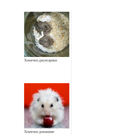
Хомячки джунгарики
Хомячки домашние