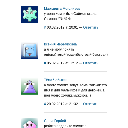
Маргарита Моголивец
у меня хомяк был Саймон стала
Симона !"№;%№
#
03.02.2012 at 20:01
—
Ответить
Ксения Черемисина
а я не могу понять
он(она)токой(токая)быстрый(быстрая)
#
05.02.2012 at 12:12
—
Ответить
Тёма Чебыкин
а моего хомяка зовут Хома. так-как это
имя и для мальчиков и для девочек. а
пол моего хомяка мужской.=)
#
20.02.2012 at 21:32
—
Ответить
Саша Гербей
ребята подарите хомяков