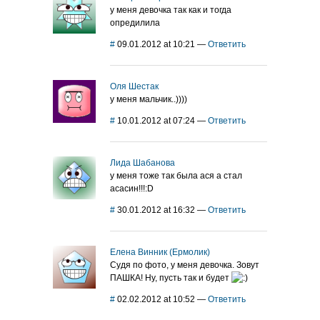
у меня девочка так как и тогда
опредилила
#
09.01.2012 at 10:21
—
Ответить
Оля Шестак
у меня мальчик..))))
#
10.01.2012 at 07:24
—
Ответить
Лида Шабанова
у меня тоже так была ася а стал
асасин!!!:D
#
30.01.2012 at 16:32
—
Ответить
Елена Винник (Ермолик)
Судя по фото, у меня девочка. Зовут
ПАШКА! Ну, пусть так и будет
#
02.02.2012 at 10:52
—
Ответить