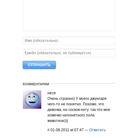
КОММЕНТАРИИ
неся
Очень странно) У моего джунгаря
чего-то не понятно. Похоже, что
девочка, но сосков нету. так что мое
хомячко непонятного пола
животное)))
#
01.08.2011 at 07:47
—
Ответить