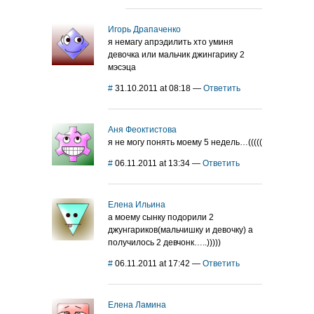
Игорь Драпаченко
я немагу апрэдилить хто уминя
девочка или мальчик джингарику 2
мэсэца
#
31.10.2011 at 08:18
—
Ответить
Аня Феоктистова
я не могу понять моему 5 недель…(((((
#
06.11.2011 at 13:34
—
Ответить
Елена Ильина
а моему сынку подорили 2
джунгариков(мальчишку и девочку) а
получилось 2 девчонк…..)))))
#
06.11.2011 at 17:42
—
Ответить
Елена Ламина