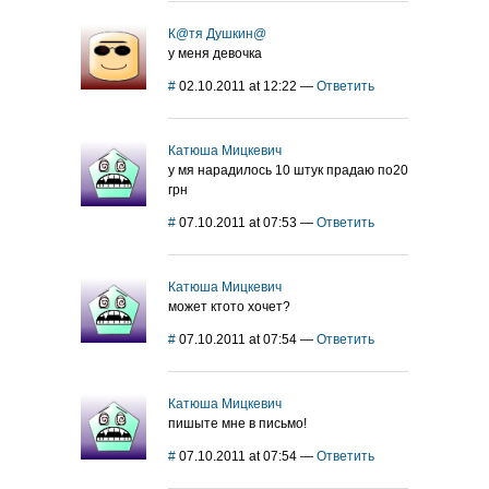
К@тя Душкин@
у меня девочка
#
02.10.2011 at 12:22
—
Ответить
Катюша Мицкевич
у мя нарадилось 10 штук прадаю по20
грн
#
07.10.2011 at 07:53
—
Ответить
Катюша Мицкевич
может ктото хочет?
#
07.10.2011 at 07:54
—
Ответить
Катюша Мицкевич
пишыте мне в письмо!
#
07.10.2011 at 07:54
—
Ответить