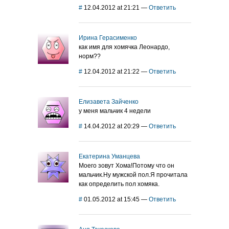
#
12.04.2012 at 21:21
—
Ответить
Ирина Герасименко
как имя для хомячка Леонардо,
норм??
#
12.04.2012 at 21:22
—
Ответить
Елизавета Зайченко
у меня мальчик 4 недели
#
14.04.2012 at 20:29
—
Ответить
Екатерина Уманцева
Моего зовут Хома!Потому что он
мальчик.Ну мужской пол.Я прочитала
как определить пол хомяка.
#
01.05.2012 at 15:45
—
Ответить