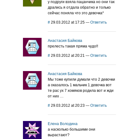
у подруги взяла пацанчика но они так
дрались я отдала обратно и только
сейчас поняла что это девочка*
#
29.03.2012 at 17:25
—
Ответить
Анастасия Байкова
прелесть такая пряма чудо!!
#
29.03.2012 at 20:21
—
Ответить
Анастасия Байкова
Мы тоже купили думали что 2 девочки
а оказалось 1 мальчик 1 девочка вот
те рас ух 7 хомяков родила вот и жди
от них …
#
29.03.2012 at 20:23
—
Ответить
Елена Володина
а насколько большими они
вырастают?