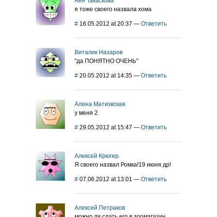
Аня Такаскова
я тоже своего назвала хома
#
16.05.2012 at 20:37
—
Ответить
Виталик Назаров
"да ПОНЯТНО ОЧЕНЬ"
#
20.05.2012 at 14:35
—
Ответить
Алина Матковская
у меня 2
#
29.05.2012 at 15:47
—
Ответить
Алексей Крюгер
Я своего назвал Ромка!19 июня др!
#
07.06.2012 at 13:01
—
Ответить
Алексей Петраков
можно ли сдать его в зоомагазин