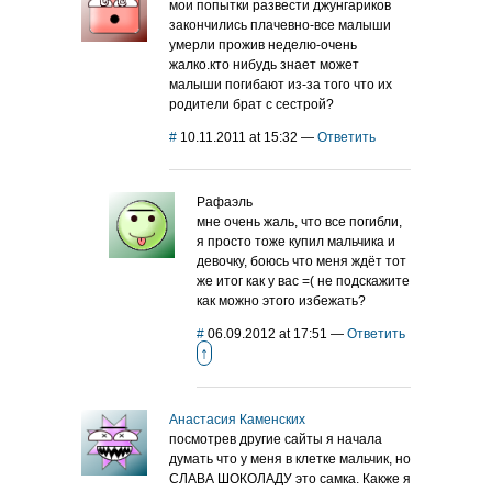
мои попытки развести джунгариков
закончились плачевно-все малыши
умерли прожив неделю-очень
жалко.кто нибудь знает может
малыши погибают из-за того что их
родители брат с сестрой?
#
10.11.2011 at 15:32
—
Ответить
Рафаэль
мне очень жаль, что все погибли,
я просто тоже купил мальчика и
девочку, боюсь что меня ждёт тот
же итог как у вас =( не подскажите
как можно этого избежать?
#
06.09.2012 at 17:51
—
Ответить
↑
Анастасия Каменских
посмотрев другие сайты я начала
думать что у меня в клетке мальчик, но
СЛАВА ШОКОЛАДУ это самка. Какже я