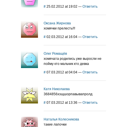
#
25.02.2012 at 19:02
—
Ответить
Оксана Жирнова
хомячки прелесть!!!
#
02.03.2012 at 16:04
—
Ответить
Олег Ромащёв
хомячата родились уже выросли не
пойму кто мальчик кто девка
#
07.03.2012 at 04:04
—
Ответить
Катя Николаева
3684856хзщшорпавывапролд
#
07.03.2012 at 13:36
—
Ответить
Наталья Колесникова
такие лапочки