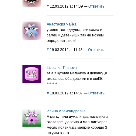
#
12.03.2012 at 14:09
—
Ответить
Анастасия Чайка
у меня тоже джунгарики самка и
самец,и детёныши,так не можем
определить пол!
#
19.03.2012 at 11:43
—
Ответить
Lizochka Timaeva
эт а я купила мальчика и девочку ,а
акозалось оба девочки я в шоКЕ
*******
#
19.03.2012 at 14:37
—
Ответить
Ирина Александровна
А мы купили думали два мальчика,а
оказалось девочка и мальчик,через
месяц появились мелкие хорошо 3
штучки всего.