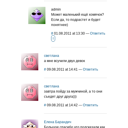
admin
Может маленький ещё хомячок?
Если да, то подрастет и будет
понятнее)
#
01.08.2011 at 13:30
—
Ответить
↑
светлана
а мне всучили двух девок
#
09.08.2011 at 14:41
—
Ответить
светлана
завтра пойду за мужчиной, а то они
съедят друг друга)))
#
09.08.2011 at 14:42
—
Ответить
Елена Барандич
Большое спасибо что подсказали как