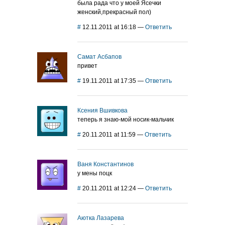
была рада что у моей Ясечки
женский,прекрасный пол)
#
12.11.2011 at 16:18
—
Ответить
Самат Асбапов
привет
#
19.11.2011 at 17:35
—
Ответить
Ксения Вшивкова
теперь я знаю-мой носик-мальчик
#
20.11.2011 at 11:59
—
Ответить
Ваня Константинов
у мены поцк
#
20.11.2011 at 12:24
—
Ответить
Аютка Лазарева