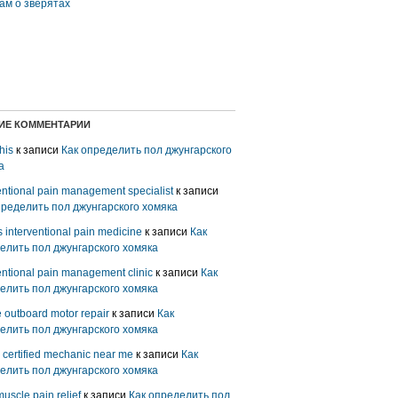
ам о зверятах
ИЕ КОММЕНТАРИИ
his
к записи
Как определить пол джунгарского
а
entional pain management specialist
к записи
пределить пол джунгарского хомяка
s interventional pain medicine
к записи
Как
елить пол джунгарского хомяка
entional pain management clinic
к записи
Как
елить пол джунгарского хомяка
 outboard motor repair
к записи
Как
елить пол джунгарского хомяка
certified mechanic near me
к записи
Как
елить пол джунгарского хомяка
uscle pain relief
к записи
Как определить пол