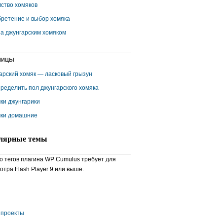
ство хомяков
ретение и выбор хомяка
за джунгарским хомяком
НИЦЫ
арский хомяк — ласковый грызун
пределить пол джунгарского хомяка
ки джунгарики
ки домашние
лярные темы
о тегов плагина WP Cumulus требует для
отра Flash Player 9 или выше.
проекты