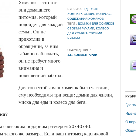
Хомячок – это тот
вид домашнего
РУБРИКА :
ГДЕ ЖИТЬ
ХОМЯКУ?
,
ОБЩИЕ ВОПРОСЫ
питомца, который
СОДЕЖАНИЯ ХОМЯКОВ
подойдет для каждой
ТЕГИ :
ДОМИКИ ДЛЯ ХОМЯКОВ
СВОИМИ РУКАМИ
,
КОЛЕСО
семьи. Он не
ДЛЯ ХОМЯКА СВОИМИ
прихотлив в
РУКАМИ
обращении, за ним
ОБСУЖДЕНИЕ :
забавно наблюдать,
131 КОММЕНТАРИИ
он не требует много
внимания и
повышенной заботы.
Для того чтобы ваш хомячок был счастлив,
ему необходимы три вещи: домик для жизни,
РУБР
миска для еды и колесо для бега.
Где ж
яка?
Имена
О пор
а с высоким поддоном размером 50х40х40,
Общие
м такого же размера. Если ваш питомец карликовой