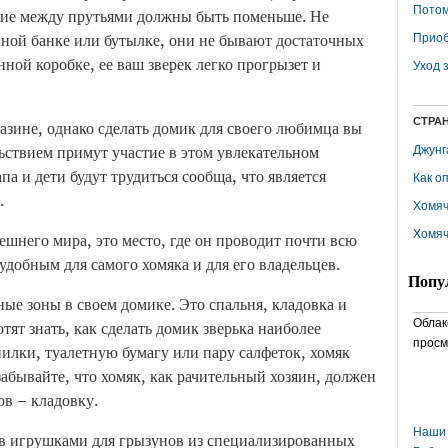
Потом
яние между прутьями должны быть поменьше. Не
нной банке или бутылке, они не бывают достаточных
Приоб
нной коробке, ее ваш зверек легко прогрызет и
Уход 
СТРА
азине, однако сделать домик для своего любимца вы
ьствием примут участие в этом увлекательном
Джунг
па и дети будут трудиться сообща, что является
Как о
.
Хомяч
Хомяч
шнего мира, это место, где он проводит почти всю
удобным для самого хомяка и для его владельцев.
Попу
е зоны в своем домике. Это спальня, кладовка и
Облак
тят знать, как сделать домик зверька наиболее
просм
илки, туалетную бумагу или пару салфеток, хомяк
забывайте, что хомяк, как рачительный хозяин, должен
ов – кладовку.
Наши 
в игрушками для грызунов из специализированных