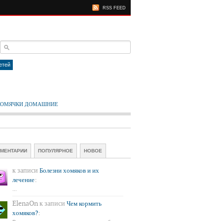
RSS FEED
етей
ХОМЯЧКИ ДОМАШНИЕ
МЕНТАРИИ
ПОПУЛЯРНОЕ
НОВОЕ
к записи
Болезни хомяков и их
:
лечение
...
ElenaOn
к записи
Чем кормить
:
хомяков?