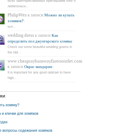
Всех заинтересованных приглашаем блог о
любительск...
PhilipWex
к записи
Можно ли купать
:
хомяков?
куп...
wedding dress
к записи
Как
:
определить пол джунгарского хомяка
Check out some beautiful wedding gowns in
the slid...
www.cheapraybanswayfarersoutlet.com
к записи
:
Окрас мандарин
It is important for any good optician to have
high...
ИКИ
ить хомяку?
 и клички для хомяков
одах
 вопросы содежания хомяков