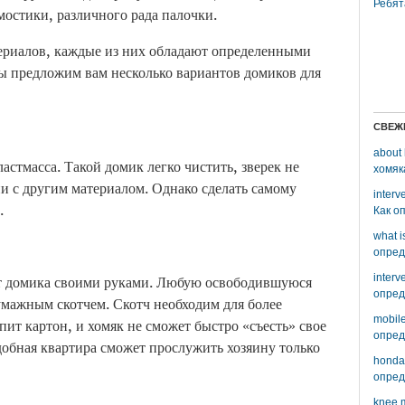
Ребят
мостики, различного рада палочки.
ериалов, каждые из них обладают определенными
ы предложим вам несколько вариантов домиков для
СВЕЖ
about 
стмасса. Такой домик легко чистить, зверек не
хомяк
ии с другим материалом. Однако сделать самому
interv
.
Как о
what i
опред
interv
нт домика своими руками. Любую освободившуюся
опред
умажным скотчем. Скотч необходим для более
mobile
пит картон, и хомяк не сможет быстро «съесть» свое
опред
добная квартира сможет прослужить хозяину только
honda 
опред
knee m