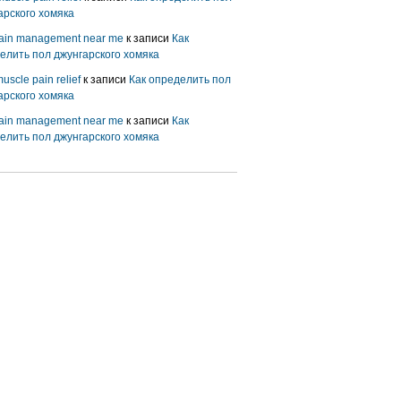
арского хомяка
pain management near me
к записи
Как
елить пол джунгарского хомяка
uscle pain relief
к записи
Как определить пол
арского хомяка
pain management near me
к записи
Как
елить пол джунгарского хомяка