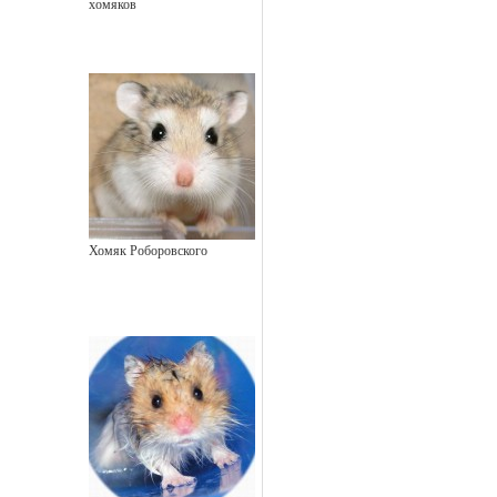
хомяков
Хомяк Роборовского