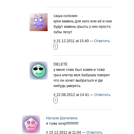
саша солохин
купи камень для него или её и они
будут камень грызть у них просто
зубы лезут
#
31.12.2011 at 15:40
—
Ответить
↑
DELETE
у меня тоже был хомяк и тоже
грыз клетку моя бабушка говорит
что он хочет выбраться и где
нибудь умереть
#
22.08.2012 at 14:41
—
Ответить
↑
Натали Шатилина
я тоже хочу!!!!!!!!!!!!!!
#
15.12.2011 at 11:04
—
Ответить