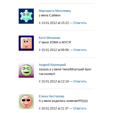
Маргарита Моголивец
у мена Саймон
#
13.01.2012 at 15:22
—
Ответить
Катя Менькова
У меня ХОМА и МУСЯ
#
15.01.2012 at 09:56
—
Ответить
Андрей Керницкий
хахаха а у меня Чипа!Млатший брат
так назвал!
#
15.01.2012 at 12:16
—
Ответить
Елена Нестерова
А у меня родились хомячки!!!!!))))))
#
16.01.2012 at 11:37
—
Ответить