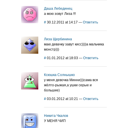
Даша Лебединец
а мою зовут Лиза !!!
#
30.12.2011 at 14:17
—
Ответить
Лиза Щербинина
маю девачку завут кисс))))а мальчика
монстр)))
#
01.01.2012 at 18:03
—
Ответить
Ксюшка Солнышко
у меня девочка Минни)))сама вся
жёлто-рыжая,а ушки серые и
большие)
#
03.01.2012 at 10:21
—
Ответить
Никита Чкалов
У МЕНЯ ЧИП