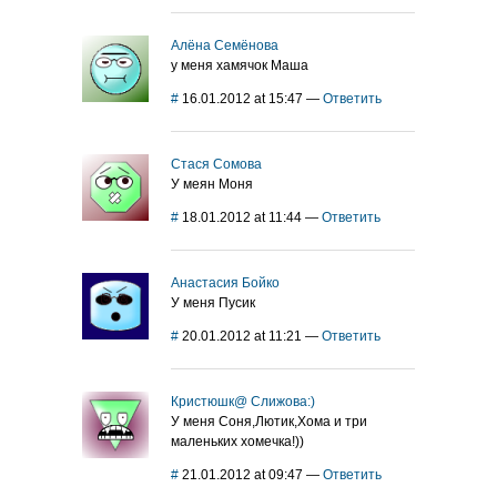
Алёна Семёнова
у меня хамячок Маша
#
16.01.2012 at 15:47
—
Ответить
Стася Сомова
У меян Моня
#
18.01.2012 at 11:44
—
Ответить
Анастасия Бойко
У меня Пусик
#
20.01.2012 at 11:21
—
Ответить
Кристюшк@ Слижова:)
У меня Соня,Лютик,Хома и три
маленьких хомечка!))
#
21.01.2012 at 09:47
—
Ответить