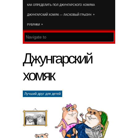
КАК ОПРЕДЕЛИТЬ ПОЛ ДЖУНГАРСКОГО ХОМЯКА
RSS FEED
»
ДЖУНГАРСКИЙ ХОМЯК — ЛАСКОВЫЙ ГРЫЗУН
»
РУБРИКИ
Джунгарский
хомяк
Лучший друг для детей