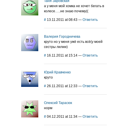
Таня Заровская
а у меня мой хомка не хочет бегать в
колесе…..не знаю почему((
#
13.11.2011 at 08:43
—
Ответить
Валерия Городничева
круто но у меня ужё есть всё(у моей
сестры лилии)
#
16.11.2011 at 15:14
—
Ответить
Юрий Кравченко
круто
#
26.11.2011 at 12:33
—
Ответить
Олексий Тарасюк
норм
#
04.12.2011 at 11:34
—
Ответить