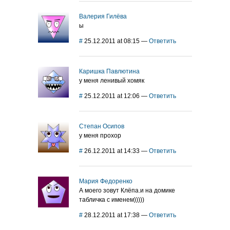
Валерия Гилёва
ы
#
25.12.2011 at 08:15
—
Ответить
Каришка Павлютина
у меня ленивый хомяк
#
25.12.2011 at 12:06
—
Ответить
Степан Осипов
у меня прохор
#
26.12.2011 at 14:33
—
Ответить
Мария Федоренко
А моего зовут Клёпа.и на домике
табличка с именем)))))
#
28.12.2011 at 17:38
—
Ответить