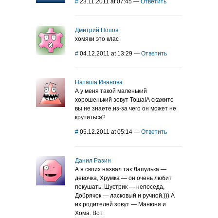
#
23.11.2011 at 07:45
—
Ответить
Дмитрий Попов
хомяки это клас
#
04.12.2011 at 13:29
—
Ответить
Наташа Иванова
А у меня такой маленький
хорошенький зовут Тоша!А скажите
вы не знаете.из-за чего он может не
крутиться?
#
05.12.2011 at 05:14
—
Ответить
Данил Разин
А я своих назвал так:Лапулька —
девочка, Хрумка — он очень любит
покушать, Шустрик — непоседа,
Добрячок — ласковый и ручной.))) А
их родителей зовут — Манюня и
Хома. Вот.