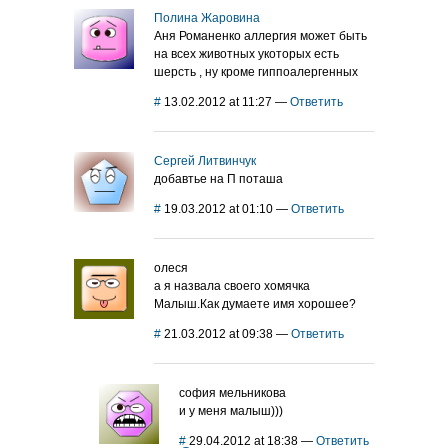
Полина Жаровина
Аня Романенко аллергия может быть
на всех животных укоторых есть
шерсть , ну кроме гиппоалергенных
#
13.02.2012 at 11:27
—
Ответить
Сергей Литвинчук
добавтье на П поташа
#
19.03.2012 at 01:10
—
Ответить
олеся
а я назвала своего хомячка
Малыш.Как думаете имя хорошее?
#
21.03.2012 at 09:38
—
Ответить
софия мельникова
и у меня малыш)))
#
29.04.2012 at 18:38
—
Ответить