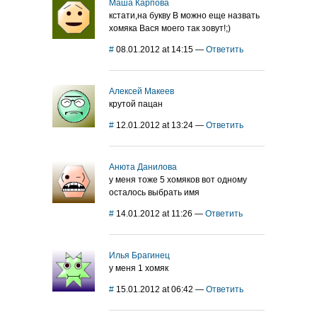
Маша Карпова
кстати,на букву В можно еще назвать
хомяка Вася моего так зовут!;)
#
08.01.2012 at 14:15
—
Ответить
Алексей Макеев
крутой пацан
#
12.01.2012 at 13:24
—
Ответить
Анюта Данилова
у меня тоже 5 хомяков вот одному
осталось выбрать имя
#
14.01.2012 at 11:26
—
Ответить
Илья Брагинец
у меня 1 хомяк
#
15.01.2012 at 06:42
—
Ответить