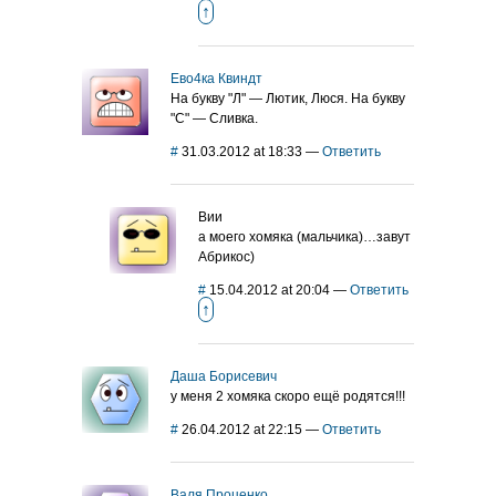
↑
Ево4ка Квиндт
На букву "Л" — Лютик, Люся. На букву
"С" — Сливка.
#
31.03.2012 at 18:33
—
Ответить
Вии
а моего хомяка (мальчика)…завут
Абрикос)
#
15.04.2012 at 20:04
—
Ответить
↑
Даша Борисевич
у меня 2 хомяка скоро ещё родятся!!!
#
26.04.2012 at 22:15
—
Ответить
Валя Проценко