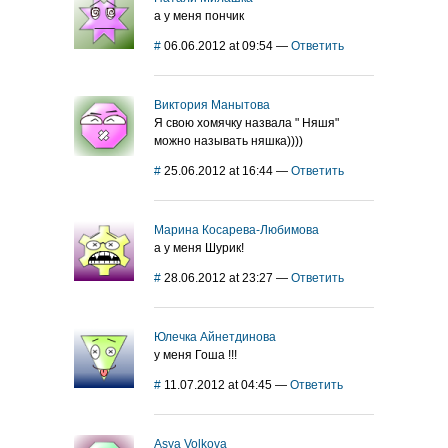
а у меня пончик
#
06.06.2012 at 09:54
—
Ответить
Виктория Манытова
Я свою хомячку назвала " Няшя"
можно называть няшка))))
#
25.06.2012 at 16:44
—
Ответить
Марина Косарева-Любимова
а у меня Шурик!
#
28.06.2012 at 23:27
—
Ответить
Юлечка Айнетдинова
у меня Гоша !!!
#
11.07.2012 at 04:45
—
Ответить
Asya Volkova