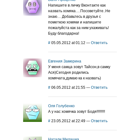
Напишите в личку Вконтакте как
назвать хомяка….Посоветуйте..Не
знаю… Добавьтесь в друзья с
пометкою хомяки и напишите
пожалуйста как за ним ухаживать!
Буду благодарна!
#
05.05.2012 at 01:12
—
Ответить
Евгения Замерина
У меня самца зовут Тайсон,в самку
Ася)Сегодня родились
хомячата,думаю ка к назвать)
#
06.05.2012 at 21:55
—
Ответить
Оля Голубенко
А у нас хомячка зовут Бодя!!!!!!!!!
#
23.05.2012 at 22:49
—
Ответить
Натали Милашка