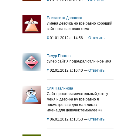
#
29.12.2011 at 07:16
—
Ответить
Елизавета Дорогова
у меня девочка но всё равно хороший
сайт пока называю хома
#
01.01.2012 at 14:56
—
Ответить
Тимур Панков
супер сайт я подобрал отличное имя
#
02.01.2012 at 16:40
—
Ответить
Оля Павликова
Сайт просто замечательный,хоть у
меня и девочка ну все равно я
посмотрела и для мальчиков
имена,для девочек темболее!=)
#
06.01.2012 at 13:53
—
Ответить