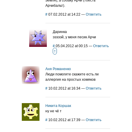
Земля), а собаку Арчи (тоесть
Арчибальт).
#
07.02.2012 at 14:22
—
Ответить
Даринка
эээээй, у меня песик Арчи
#
05.04.2012 at 00:15
—
Ответить
↑
Аня Романенко
Люди помогите скажите есть ли
аллергия на простых хомяков
#
10.02.2012 at 16:34
—
Ответить
Никита Коршак
ну не чё т
#
10.02.2012 at 17:39
—
Ответить