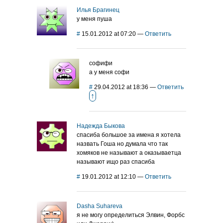
Илья Брагинец
у меня пуша
#
15.01.2012 at 07:20
—
Ответить
софифи
а у меня софи
#
29.04.2012 at 18:36
—
Ответить
↑
Надежда Быкова
спасиба большое за имена я хотела
назвать Гоша но думала что так
хомяков не называют а оказываетца
называют ищо раз спасиба
#
19.01.2012 at 12:10
—
Ответить
Dasha Suhareva
я не могу определиться Элвин, Форбс