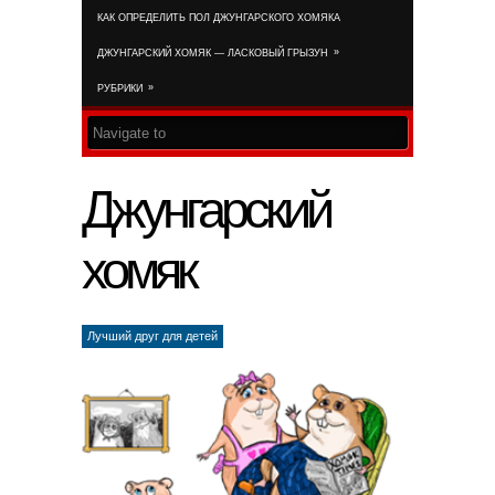
КАК ОПРЕДЕЛИТЬ ПОЛ ДЖУНГАРСКОГО ХОМЯКА
RSS FEED
»
ДЖУНГАРСКИЙ ХОМЯК — ЛАСКОВЫЙ ГРЫЗУН
»
РУБРИКИ
Джунгарский
хомяк
Лучший друг для детей