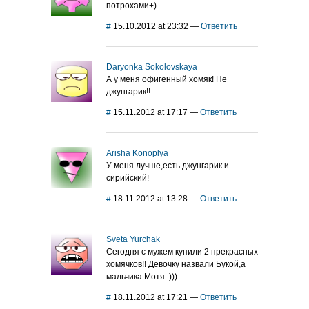
потрохами+)
#
15.10.2012 at 23:32
—
Ответить
Daryonka Sokolovskaya
А у меня офигенный хомяк! Не
джунгарик!!
#
15.11.2012 at 17:17
—
Ответить
Arisha Konoplya
У меня лучше,есть джунгарик и
сирийский!
#
18.11.2012 at 13:28
—
Ответить
Sveta Yurchak
Сегодня с мужем купили 2 прекрасных
хомячков!! Девочку назвали Букой,а
мальчика Мотя. )))
#
18.11.2012 at 17:21
—
Ответить