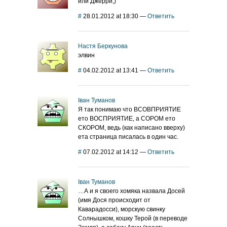
или Джерри;)
#
28.01.2012 at 18:30
—
Ответить
Настя Беркунова
элвин
#
04.02.2012 at 13:41
—
Ответить
Іван Туманов
Я так понимаю что ВСОВПРИЯТИЕ
ето ВОСПРИЯТИЕ, а СОРОМ ето
СКОРОМ, ведь (как написано вверху)
ета страница писалась в один час.
#
07.02.2012 at 14:12
—
Ответить
Іван Туманов
…А и я своего хомяка назвала Досей
(имя Дося происходит от
Каварадосси), морскую свинку
Солнышком, кошку Терой (в переводе